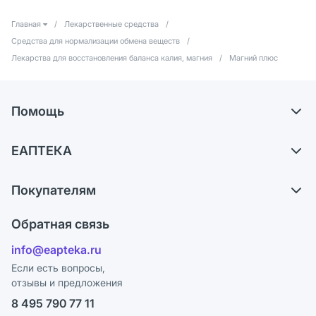
Главная
/
Лекарственные средства
/
Средства для нормализации обмена веществ
/
Лекарства для восстановления баланса калия, магния
/
Магний плюс
Помощь
Самовывоз из аптек
ЕАПТЕКА
Обмен и возврат
О компании
Что с моим заказом?
Покупателям
Карьера
Ответы на вопросы
Оплата
Поставщики
Обратная связь
Блог
Отзывы
Лицензия
info@eapteka.ru
Программа СберСпасибо
Реклама на сайте
Если есть вопросы,
отзывы и предложения
Политика конфиденциальности
Ваши товары на ЕАПТЕКЕ
8 495 790 77 11
Пользовательское соглашение
Сотрудничество для аптек