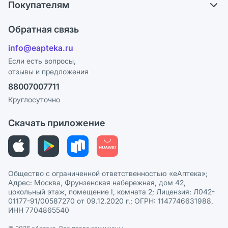
Покупателям
Карьера
Что с моим заказом?
Оплата
Поставщики
Обратная связь
Ответы на вопросы
Отзывы
Лицензия
info@eapteka.ru
Блог
Программа СберСпасибо
Реклама на сайте
Если есть вопросы,
отзывы и предложения
Политика конфиденциальности
Ваши товары на ЕАПТЕКЕ
88007007711
Пользовательское соглашение
Сотрудничество для аптек
Круглосуточно
Политика рекомендаций
СМИ о нас
Скачать приложение
Этика и соответствие
Политика в отношении обработки персональных данных
Общество с ограниченной ответственностью «еАптека»;
Адрес: Москва, Фрунзенская набережная, дом 42,
цокольный этаж, помещение I, комната 2; Лицензия: Л042-
01177-91/00587270 от 09.12.2020 г.; ОГРН: 1147746631988,
ИНН 7704865540