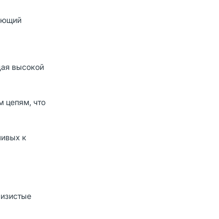
ающий
дая высокой
 цепям, что
чивых к
лизистые