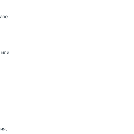
фазе
 или
ия,