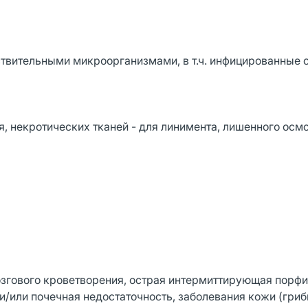
твительными микроорганизмами, в т.ч. инфицированные 
ноя, некротических тканей - для линимента, лишенного осм
згового кроветворения, острая интермиттирующая порфи
и/или почечная недостаточность, заболевания кожи (гри