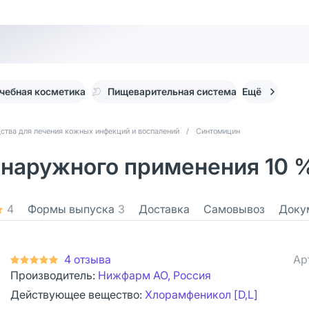
чебная косметика
Пищеварительная система
Ещё
ства для лечения кожных инфекций и воспалений
/
Синтомицин
наружного применения 10 % 
4
Формы выпуска
3
Доставка
Самовывоз
Доку
4 отзыва
Ар
Производитель:
Нижфарм АО, Россия
Действующее вещество:
Хлорамфеникол [D,L]