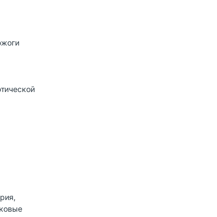
ожоги
отической
рия,
бковые