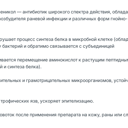
никол — антибиотик широкого спектра действия, облад
возбудителя раневой инфекции и различных форм гнойно-
рушает процесс синтеза белка в микробной клетке (обла
 бактерий и обратимо связывается с субъединицей
ивается перемещение аминокислот к растущим пептидным
 и синтеза белка).
ительных и грамотрицательных микроорганизмов, устой
трофических язв, ускоряет эпителизацию.
овоток после применения препарата на кожу, раны или с