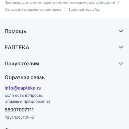
Препараты для лечения неврологических, психиатрических заболеваний
/
Снотворные и седативные препараты
/
Валерианы настойка
Помощь
Доставка
ЕАПТЕКА
Самовывоз из аптек
О компании
Обмен и возврат
Покупателям
Карьера
Что с моим заказом?
Оплата
Поставщики
Обратная связь
Ответы на вопросы
Отзывы
Лицензия
info@eapteka.ru
Блог
Программа СберСпасибо
Реклама на сайте
Если есть вопросы,
отзывы и предложения
Политика конфиденциальности
Ваши товары на ЕАПТЕКЕ
88007007711
Пользовательское соглашение
Сотрудничество для аптек
Круглосуточно
Политика рекомендаций
СМИ о нас