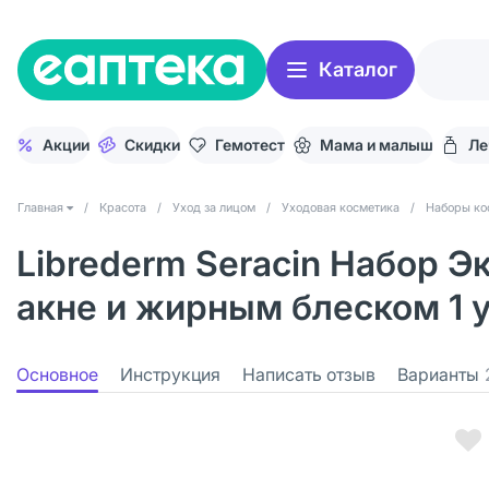
Каталог
Акции
Скидки
Гемотест
Мама и малыш
Ле
Главная
/
Красота
/
Уход за лицом
/
Уходовая косметика
/
Наборы ко
Librederm Seracin Набор Э
акне и жирным блеском 1 
Основное
Инструкция
Написать отзыв
Варианты