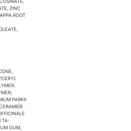
COSINATE,
TE, ZINC
LAPPA ROOT
OLEATE,
CONE,
YCERYL
LYMER,
YMER,
MUM PARKII
 CERAMIDE
OFFICINALE
ETA-
TIUM GUM,