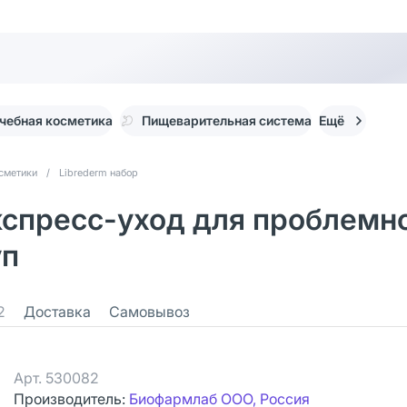
чебная косметика
Пищеварительная система
Ещё
сметики
/
Librederm набор
кспресс-уход для проблемно
уп
2
Доставка
Самовывоз
Арт.
530082
Производитель:
Биофармлаб ООО, Россия