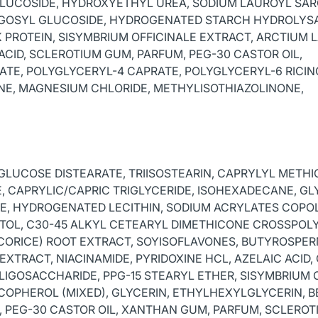
GLUCOSIDE, HYDROXYETHYL UREA, SODIUM LAUROYL SAR
GOSYL GLUCOSIDE, HYDROGENATED STARCH HYDROLYSA
 PROTEIN, SISYMBRIUM OFFICINALE EXTRACT, ARCTIUM 
 ACID, SCLEROTIUM GUM, PARFUM, PEG-30 CASTOR OIL,
TE, POLYGLYCERYL-4 CAPRATE, POLYGLYCERYL-6 RICIN
E, MAGNESIUM CHLORIDE, METHYLISOTHIAZOLINONE,
LUCOSE DISTEARATE, TRIISOSTEARIN, CAPRYLYL METHI
 CAPRYLIC/CAPRIC TRIGLYCERIDE, ISOHEXADECANE, GL
ATE, HYDROGENATED LECITHIN, SODIUM ACRYLATES COPO
LITOL, C30-45 ALKYL CETEARYL DIMETHICONE CROSSPOL
CORICE) ROOT EXTRACT, SOYISOFLAVONES, BUTYROSPER
EXTRACT, NIACINAMIDE, PYRIDOXINE HCL, AZELAIC ACID,
LIGOSACCHARIDE, PPG-15 STEARYL ETHER, SISYMBRIUM 
COPHEROL (MIXED), GLYCERIN, ETHYLHEXYLGLYCERIN, B
L, PEG-30 CASTOR OIL, XANTHAN GUM, PARFUM, SCLERO