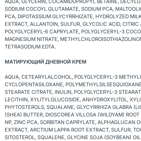
AQUA, GLYCERIN, COCAMIDOPROPYL BETAINE, DECYL
SODIUM COCOYL GLUTAMATE, SODIUM PCA, MALTOOLI
PCA, DIPOTASSIUM GLYCYRRHIZATE, HYDROLYZED MILK
EXTRACT, ALLANTOIN, SULFUR, GLYCOLIC ACID, CITRIC
POLYGLYCERYL-6 CAPRYLATE, POLYGLYCERYL-3 COCOA
MAGNESIUM NITRATE, METHYLCHLOROISOTHIAZOLINON
TETRASODIUM EDTA.
МАТИРУЮЩИЙ ДНЕВНОЙ КРЕМ
AQUA, CETEARYLALCOHOL, POLYGLYCERYL-3 METHYLG
CYCLOPENTASILOXANE, POLYMETHYLSILSESQUIOXANE,
STEARATE CITRATE, INULIN, POLYGLYCERYL-3 STEAR
LECITHIN, XYLITYLGLUCOSIDE, ANHYDROXYLITOL, XY
PHYTOSTEROLS, SQUALANE, GLYCYRRHIZA GLABRA (LI
(SHEA) BUTTER, DIOSCOREA VILLOSA (WILDYAM) ROOT 
NP, ZINC PCA, SORBITAN CAPRYLATE, ALPHAGLUCAN O
EXTRACT, ARCTIUM LAPPA ROOT EXTRACT, SULFUR, TO
SITOSTEROL, SQUALENE, GLYCINE SOJA (SOYBEAN) OI