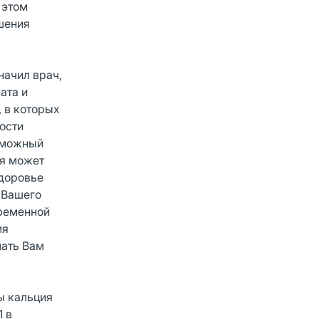
 этом
шения
начил врач,
ата и
 в которых
ости
озможный
ия может
здоровье
 Вашего
еременной
мя
ать Вам
ы кальция
1 в