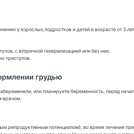
ию у взрослых,подростков и детей в возрасте от 3 лет
упов, с вторичной генерализацией или без нее;
их приступов.
ормлении грудью
забеременели, или планируете беременность, перед нача
м врачом.
ым репродуктивным потенциалом), во время лечения пр