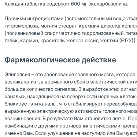
Каждая таблетка содержит 600 мг окскарбазепина.
Прочими ингредиентами (вспомогательными веществам
гипромеллоза, магния стеарат, кремния диоксид колло
[поливиниловый спирт частично гидролизованный, титан
тальк, кармин, краситель железа оксид желтый (Е172)].
Фармакологическое действие
Эпилепсия – это заболевание головного мозга, которо
возникают из-за временного сбоя в электрической акт
большое количество сигналов. В выработке этих сигн
каналы», находящиеся на поверхности нервных клето
блокирует эти каналы, что стабилизирует перевозбужд
выраженную электрическую активность головного мозг
возникновения. В результате Вам становится легче.
комбинации с другими противоэпилептическими препара
именно Вам. Если улучшение не наступило или Вы чувс