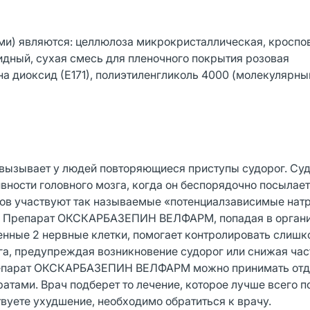
и) являются: целлюлоза микрокристаллическая, кроспо
идный, сухая смесь для пленочного покрытия розовая
а диоксид (Е171), полиэтиленгликоль 4000 (молекулярный
е вызывает у людей повторяющиеся приступы судорог. Су
ивности головного мозга, когда он беспорядочно посылае
алов участвуют так называемые «потенциалзависимые нат
к. Препарат ОКСКАРБАЗЕПИН ВЕЛФАРМ, попадая в орган
енные 2 нервные клетки, помогает контролировать слиш
а, предупреждая возникновение судорог или снижая час
 Препарат ОКСКАРБАЗЕПИН ВЕЛФАРМ можно принимать отд
тами. Врач подберет то лечение, которое лучше всего п
твуете ухудшение, необходимо обратиться к врачу.