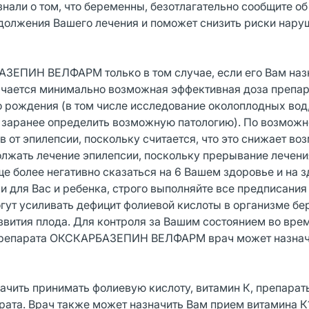
и о том, что беременны, безотлагательно сообщите об
должения Вашего лечения и поможет снизить риски нару
ЗЕПИН ВЕЛФАРМ только в том случае, если его Вам наз
ачается минимально возможная эффективная доза препар
 рождения (в том числе исследование околоплодных вод,
ы заранее определить возможную патологию). По возможн
в от эпилепсии, поскольку считается, что это снижает в
олжать лечение эпилепсии, поскольку прерывание лечен
е более негативно сказаться на 6 Вашем здоровье и на 
 для Вас и ребенка, строго выполняйте все предписания
гут усиливать дефицит фолиевой кислоты в организме б
вития плода. Для контроля за Вашим состоянием во вре
 препарата ОКСКАРБАЗЕПИН ВЕЛФАРМ врач может назнач
начить принимать фолиевую кислоту, витамин К, препарат
рата. Врач также может назначить Вам прием витамина К