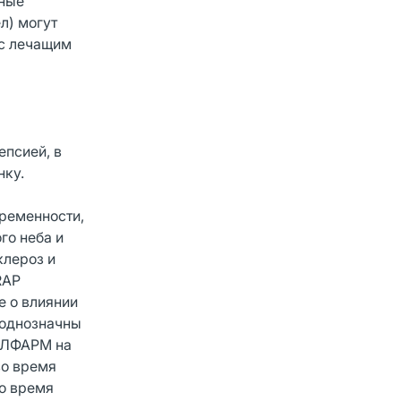
ные
л) могут
с лечащим
епсией, в
нку.
ременности,
го неба и
клероз и
RAP
е о влиянии
еоднозначны
ЕЛФАРМ на
во время
во время