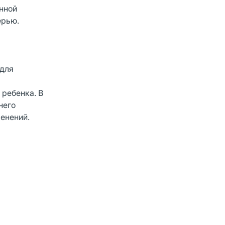
нной
ерью.
 для
ребенка. В
него
менений.