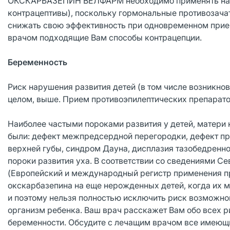
ОКСКАРБАЗЕПИН ВЕЛФАРМ необходимо применять наде
контрацептивы), поскольку гормональные противозача
снижать свою эффективность при одновременном пр
врачом подходящие Вам способы контрацепции.
Беременность
Риск нарушения развития детей (в том числе возникно
целом, выше. Прием противоэпилептических препарато
Наиболее частыми пороками развития у детей, матери
были: дефект межпредсердной перегородки, дефект пр
верхней губы, синдром Дауна, дисплазия тазобедренног
пороки развития уха. В соответствии со сведениями 
(Европейский и международный регистр применения пр
окскарбазепина на еще нерожденных детей, когда их м
и поэтому нельзя полностью исключить риск возмож
организм ребенка. Ваш врач расскажет Вам обо все
беременности. Обсудите с лечащим врачом все имеющи