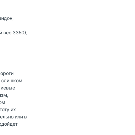
видон,
 вес 3350),
дороги
т слишком
риевые
изм,
ком
тоту их
ельно или в
одойдет