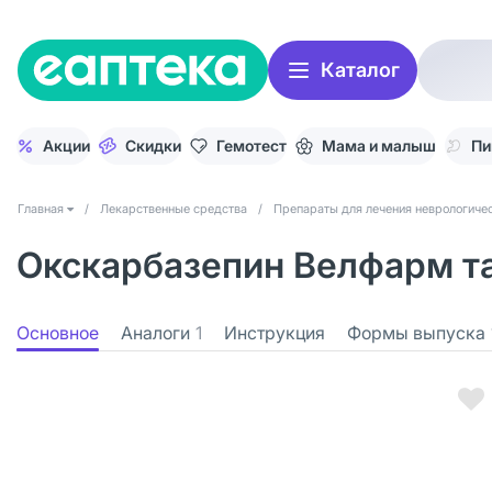
Каталог
Акции
Скидки
Гемотест
Мама и малыш
Пи
Главная
/
Лекарственные средства
/
Препараты для лечения неврологичес
Окскарбазепин Велфарм та
Основное
Аналоги
1
Инструкция
Формы выпуска