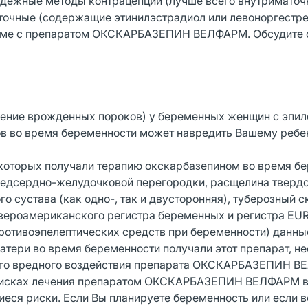
жные методы контрацепции (лучше всего внутриматоч
точные (содержащие этинилэстрадиол или левоноргестре
иеме с препаратом ОКСКАРБАЗЕПИН ВЕЛФАРМ. Обсудите 
вение врожденных пороков) у беременных женщин с эпил
в во время беременности может навредить Вашему ребе
 которых получали терапию окскарбазепином во время бе
едсердно-желудочковой перегородки, расщелина твердо
о сустава (как одно-, так и двусторонняя), туберозный с
Североамериканского регистра беременных и регистра EU
отивоэпелептических средств при беременности) данны
атери во время беременности получали этот препарат, н
ного вредного воздействия препарата ОКСКАРБАЗЕПИН В
х рисках лечения препаратом ОКСКАРБАЗЕПИН ВЕЛФАРМ 
еся риски. Если Вы планируете беременность или если 