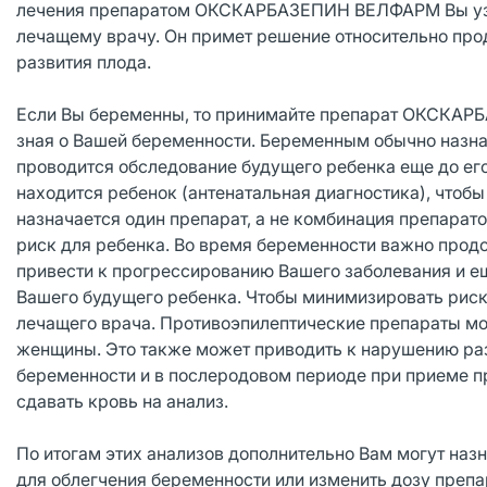
лечения препаратом ОКСКАРБАЗЕПИН ВЕЛФАРМ Вы узнал
лечащему врачу. Он примет решение относительно про
развития плода.
Если Вы беременны, то принимайте препарат ОКСКАРБА
зная о Вашей беременности. Беременным обычно назн
проводится обследование будущего ребенка еще до его
находится ребенок (антенатальная диагностика), чтоб
назначается один препарат, а не комбинация препарато
риск для ребенка. Во время беременности важно прод
привести к прогрессированию Вашего заболевания и ещ
Вашего будущего ребенка. Чтобы минимизировать риски
лечащего врача. Противоэпилептические препараты мо
женщины. Это также может приводить к нарушению раз
беременности и в послеродовом периоде при приеме
сдавать кровь на анализ.
По итогам этих анализов дополнительно Вам могут наз
для облегчения беременности или изменить дозу препа