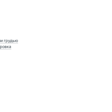
ии грудью
ровка