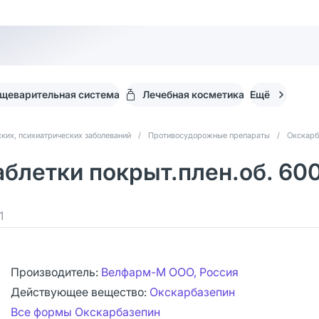
щеварительная система
Лечебная косметика
Ещё
ких, психиатрических заболеваний
/
Противосудорожные препараты
/
Окскарб
блетки покрыт.плен.об. 600
1
Производитель:
Велфарм-М ООО, Россия
Действующее вещество:
Окскарбазепин
Все формы Окскарбазепин