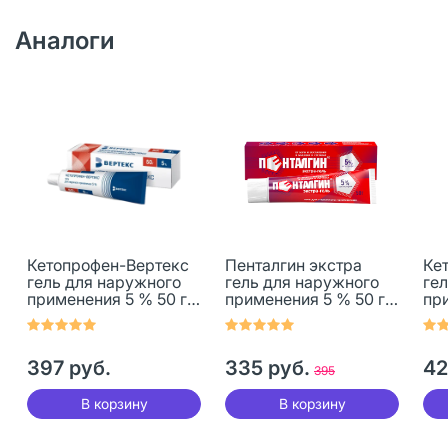
Аналоги
Кетопрофен-Вертекс
Пенталгин экстра
Ке
гель для наружного
гель для наружного
ге
применения 5 % 50 г 1
применения 5 % 50 г 1
при
шт
шт
шт
397 руб.
335 руб.
42
395
В корзину
В корзину