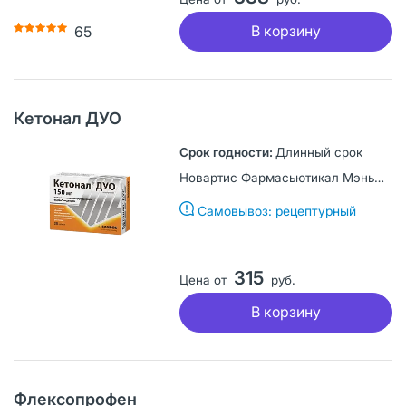
В корзину
65
Кетонал ДУО
Длинный срок
Новартис Фармасьютикал Мэньюфекчуринг/Лек д.д., Словения
Самовывоз: рецептурный
315
Цена от
руб.
В корзину
Флексопрофен