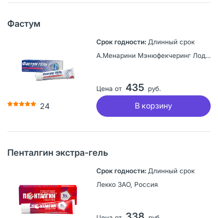
Фастум
Длинный срок
А.Менарини Мэнюфекчеринг Лоджистикс энд Сервисиз С, Италия
435
Цена от
руб.
В корзину
24
Пенталгин экстра-гель
Длинный срок
Лекко ЗАО, Россия
338
Цена от
руб.