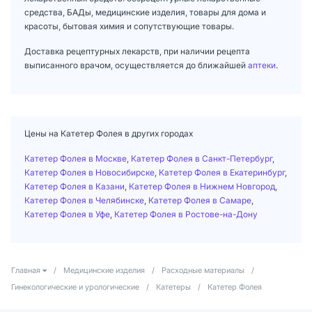
средства, БАДы, медицинские изделия, товары для дома и
красоты, бытовая химия и сопутствующие товары.
Доставка рецептурных лекарств, при наличии рецепта
выписанного врачом, осуществляется до ближайшей
аптеки
.
Цены на Катетер Фолея в других городах
Катетер Фолея в Москве
,
Катетер Фолея в Санкт-Петербург
,
Катетер Фолея в Новосибирске
,
Катетер Фолея в Екатеринбург
,
Катетер Фолея в Казани
,
Катетер Фолея в Нижнем Новгород
,
Катетер Фолея в Челябинске
,
Катетер Фолея в Самаре
,
Катетер Фолея в Уфе
,
Катетер Фолея в Ростове-на-Дону
Главная
/
Медицинские изделия
/
Расходные материалы
/
Гинекологические и урологические
/
Катетеры
/
Катетер Фолея