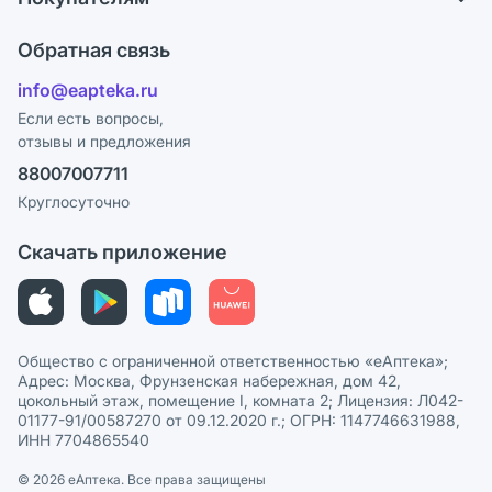
Карьера
Что с моим заказом?
Оплата
Поставщики
Обратная связь
Ответы на вопросы
Отзывы
Лицензия
info@eapteka.ru
Блог
Программа СберСпасибо
Реклама на сайте
Если есть вопросы,
отзывы и предложения
Политика конфиденциальности
Ваши товары на ЕАПТЕКЕ
88007007711
Пользовательское соглашение
Сотрудничество для аптек
Круглосуточно
Политика рекомендаций
СМИ о нас
Скачать приложение
Этика и соответствие
Политика в отношении обработки персональных данных
Общество с ограниченной ответственностью «еАптека»;
Адрес: Москва, Фрунзенская набережная, дом 42,
цокольный этаж, помещение I, комната 2; Лицензия: Л042-
01177-91/00587270 от 09.12.2020 г.; ОГРН: 1147746631988,
ИНН 7704865540
© 2026 eАптека. Все права защищены