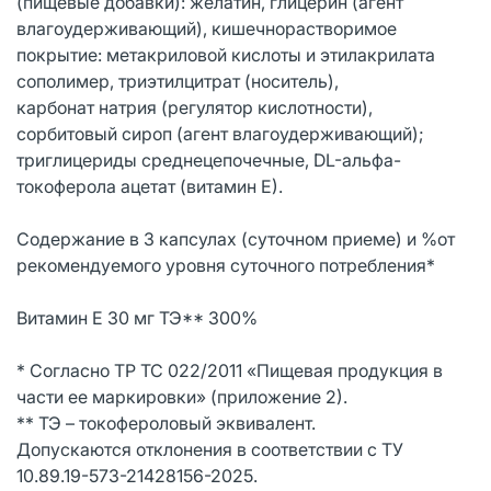
(пищевые добавки): желатин, глицерин (агент
влагоудерживающий), кишечнорастворимое
покрытие: метакриловой кислоты и этилакрилата
сополимер, триэтилцитрат (носитель),
карбонат натрия (регулятор кислотности),
сорбитовый сироп (агент влагоудерживающий);
триглицериды среднецепочечные, DL-альфа-
токоферола ацетат (витамин Е).
Содержание в 3 капсулах (суточном приеме) и %от
рекомендуемого уровня суточного потребления*
Витамин Е 30 мг ТЭ** 300%
* Согласно ТР ТС 022/2011 «Пищевая продукция в
части ее маркировки» (приложение 2).
** ТЭ – токофероловый эквивалент.
Допускаются отклонения в соответствии с ТУ
10.89.19-573-21428156-2025.