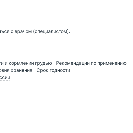
ься с врачом (специалистом).
и и кормлении грудью
Рекомендации по применению
овия хранения
Срок годности
оссии