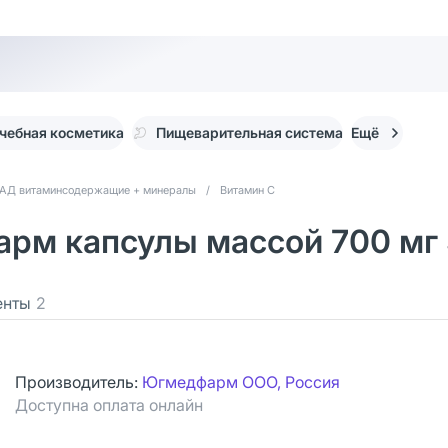
чебная косметика
Пищеварительная система
Ещё
АД витаминсодержащие + минералы
/
Витамин С
рм капсулы массой 700 мг
енты
2
Производитель:
Югмедфарм ООО, Россия
Доступна оплата онлайн