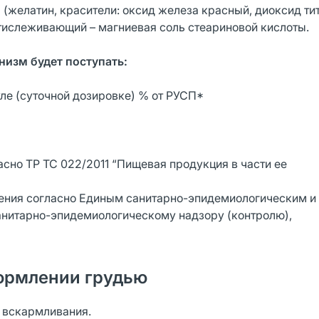
 (желатин, красители: оксид железа красный, диоксид тит
нтислеживающий – магниевая соль стеариновой кислоты.
низм будет поступать:
ле (суточной дозировке) % от РУСП*
сно ТР ТС 022/2011 “Пищевая продукция в части ее
ления согласно Единым санитарно-эпидемиологическим и
анитарно-эпидемиологическому надзору (контролю),
ормлении грудью
о вскармливания.