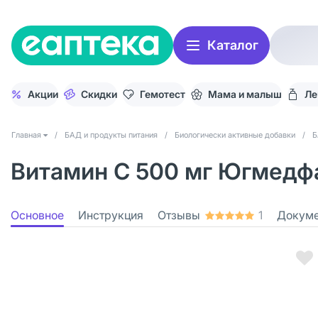
Каталог
Акции
Скидки
Гемотест
Мама и малыш
Ле
Главная
/
БАД и продукты питания
/
Биологически активные добавки
/
Б
Витамин С 500 мг Югмедфа
Основное
Инструкция
Отзывы
1
Докум