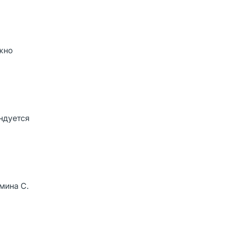
жно
ндуется
мина С.