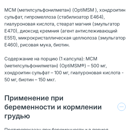
МСМ (метилсульфонилметан) (OptiMSM ), хондроитин
сульфат, гипромеллоза (стабилизатор Е464),
гиалуроновая кислота, стеарат магния (эмульгатор
Е470), диоксид кремния (агент антислеживающий
E551), микрокристаллическая целлюлоза (эмульгатор
Е460), рисовая мука, биотин.
Содержание на порцию (1 капсула): MCM
(метилсульфонилметан) (OptiMSM®) – 500 мг,
хондроитин сульфат – 100 мг, гиалуроновая кислота -
50 мг, биотин – 150 мкг.
Применение при
беременности и кормлении
грудью
Противопоказан при беременности и в период