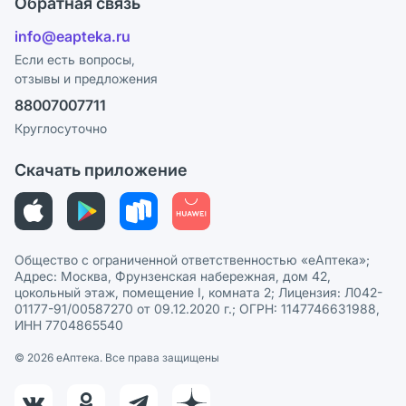
Обратная связь
Ответы на вопросы
Отзывы
Лицензия
info@eapteka.ru
Блог
Программа СберСпасибо
Реклама на сайте
Если есть вопросы,
отзывы и предложения
Политика конфиденциальности
Ваши товары на ЕАПТЕКЕ
88007007711
Пользовательское соглашение
Сотрудничество для аптек
Круглосуточно
Политика рекомендаций
СМИ о нас
Скачать приложение
Этика и соответствие
Политика в отношении обработки персональных данных
Общество с ограниченной ответственностью «еАптека»;
Адрес: Москва, Фрунзенская набережная, дом 42,
цокольный этаж, помещение I, комната 2; Лицензия: Л042-
01177-91/00587270 от 09.12.2020 г.; ОГРН: 1147746631988,
ИНН 7704865540
© 2026 eАптека. Все права защищены