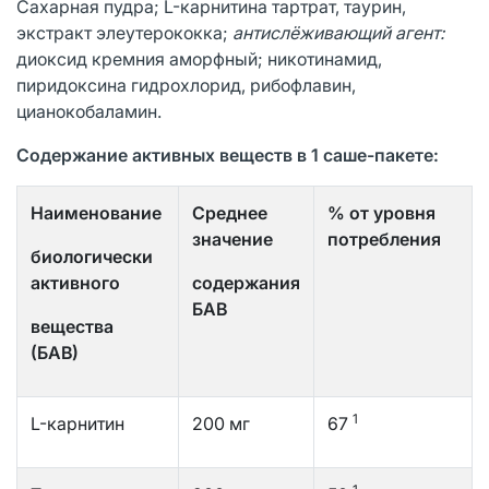
Сахарная пудра; L-карнитина тартрат, таурин,
экстракт элеутерококка;
антислёживающий агент:
диоксид кремния аморфный; никотинамид,
пиридоксина гидрохлорид, рибофлавин,
цианокобаламин.
Содержание активных веществ в 1 саше-пакете:
Наименование
Среднее
% от уровня
значение
потребления
биологически
активного
содержания
БАВ
вещества
(БАВ)
1
L-карнитин
200 мг
67