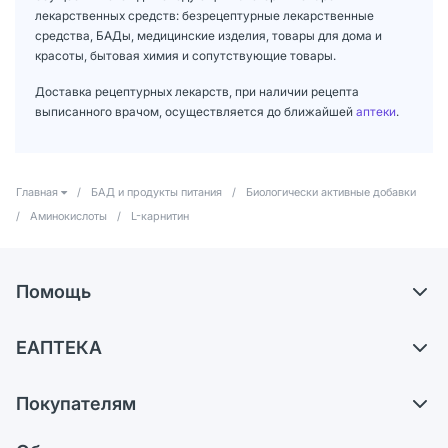
лекарственных средств: безрецептурные лекарственные
средства, БАДы, медицинские изделия, товары для дома и
красоты, бытовая химия и сопутствующие товары.
Доставка рецептурных лекарств, при наличии рецепта
выписанного врачом, осуществляется до ближайшей
аптеки
.
Главная
/
БАД и продукты питания
/
Биологически активные добавки
/
Аминокислоты
/
L-карнитин
Помощь
Доставка
ЕАПТЕКА
Самовывоз из аптек
О компании
Обмен и возврат
Покупателям
Карьера
Что с моим заказом?
Оплата
Поставщики