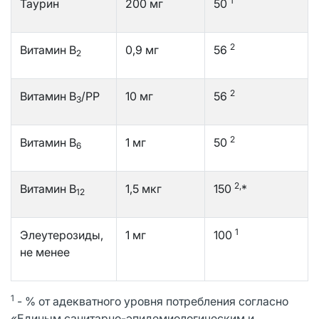
1
Таурин
200 мг
50
2
Витамин В
0,9 мг
56
2
2
Витамин В
/РР
10 мг
56
3
2
Витамин В
1 мг
50
6
2,
Витамин В
1,5 мкг
150
*
12
1
Элеутерозиды,
1 мг
100
не менее
1
- % от адекватного уровня потребления согласно
«Единым санитарно-эпидемиологическим и