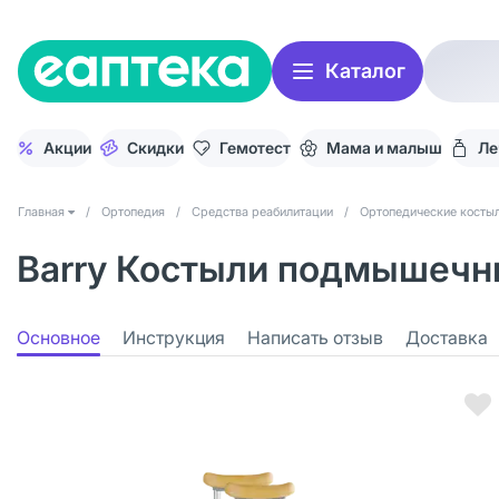
Каталог
Акции
Скидки
Гемотест
Мама и малыш
Ле
Главная
/
Ортопедия
/
Средства реабилитации
/
Ортопедические косты
Barry Костыли подмышечные
Основное
Инструкция
Написать отзыв
Доставка