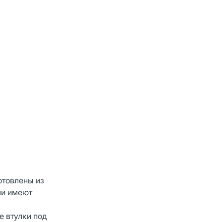
отовлены из
ли имеют
 втулки под