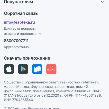
Покупателям
Карьера
Что с моим заказом?
Оплата
Поставщики
Обратная связь
Ответы на вопросы
Отзывы
Лицензия
info@eapteka.ru
Блог
Программа СберСпасибо
Реклама на сайте
Если есть вопросы,
отзывы и предложения
Политика конфиденциальности
Ваши товары на ЕАПТЕКЕ
88007007711
Пользовательское соглашение
Сотрудничество для аптек
Круглосуточно
Политика рекомендаций
СМИ о нас
Скачать приложение
Этика и соответствие
Политика в отношении обработки персональных данных
Общество с ограниченной ответственностью «еАптека»;
Адрес: Москва, Фрунзенская набережная, дом 42,
цокольный этаж, помещение I, комната 2; Лицензия: Л042-
01177-91/00587270 от 09.12.2020 г.; ОГРН: 1147746631988,
ИНН 7704865540
© 2026 eАптека. Все права защищены