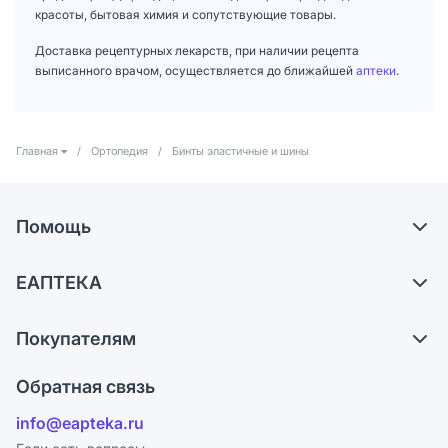
красоты, бытовая химия и сопутствующие товары.
Доставка рецептурных лекарств, при наличии рецепта
выписанного врачом, осуществляется до ближайшей
аптеки
.
Главная
/
Ортопедия
/
Бинты эластичные и шины
Помощь
Доставка
ЕАПТЕКА
Самовывоз из аптек
О компании
Обмен и возврат
Покупателям
Карьера
Что с моим заказом?
Оплата
Поставщики
Обратная связь
Ответы на вопросы
Отзывы
Лицензия
info@eapteka.ru
Блог
Программа СберСпасибо
Реклама на сайте