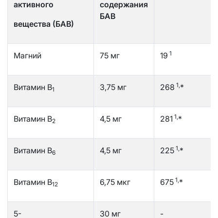
активного
содержания
БАВ
вещества (БАВ)
1
Магний
75 мг
19
1,
Витамин В
3,75 мг
268
*
1
1,
Витамин В
4,5 мг
281
*
2
1,
Витамин В
4,5 мг
225
*
6
1,
Витамин В
6,75 мкг
675
*
12
5-
30 мг
-