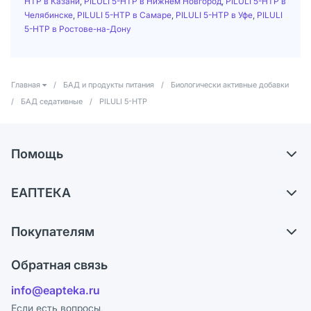
НТР в Казани
,
PILULI 5-НТР в Нижнем Новгород
,
PILULI 5-НТР в
Челябинске
,
PILULI 5-НТР в Самаре
,
PILULI 5-НТР в Уфе
,
PILULI
5-НТР в Ростове-на-Дону
Главная
/
БАД и продукты питания
/
Биологически активные добавки
/
БАД седативные
/
PILULI 5-НТР
Помощь
Доставка
ЕАПТЕКА
Самовывоз из аптек
О компании
Обмен и возврат
Покупателям
Карьера
Что с моим заказом?
Оплата
Поставщики
Обратная связь
Ответы на вопросы
Отзывы
Лицензия
info@eapteka.ru
Блог
Программа СберСпасибо
Реклама на сайте
Если есть вопросы,