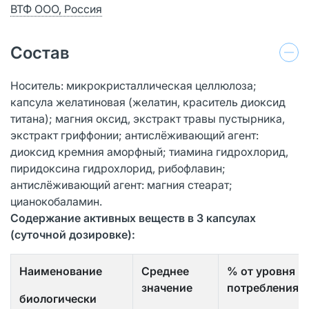
ВТФ ООО, Россия
Состав
Носитель: микрокристаллическая целлюлоза;
капсула желатиновая (желатин, краситель диоксид
титана); магния оксид, экстракт травы пустырника,
экстракт гриффонии; антислёживающий агент:
диоксид кремния аморфный; тиамина гидрохлорид,
пиридоксина гидрохлорид, рибофлавин;
антислёживающий агент: магния стеарат;
цианокобаламин.
Содержание активных веществ в 3 капсулах
(суточной дозировке):
Наименование
Среднее
% от уровня
значение
потребления
биологически