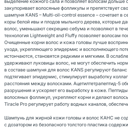
выделение кожного сала и позволяет волосам дольше 
закупоривает волосяные фолликулы и препятствует с
шампуня KANS – Multi-oil-control essence – сочетает
коры белой ивы и плодов мыльного дерева, которые даю
волос, уменьшают секрецию себума и позволяют в тече
технология Lightweight and Fluffy позволяет волосам 
Очищенные корни волос и кожа головы лучше восприн
ухода, укрепляющего эпидермис и восполняющего потер
истончаются, становятся редкими и мягкими. В ослабл
удерживают луковицы волос, не могут обеспечить нор
в составе шампуня для волос KANS регулируют баланс
подтягивает эпидермис, стимулирует выработку колла
расстояния между волосками. Ацетилтетрапептид-5 обе
разрушения и ускоряет его выработку в коже. Пептид
волосяных фолликул, укрепляют корни и делают воло
Tiracle Pro регулирует работу водных каналов, обеспеч
Шампунь для жирной кожи головы и волос КАНС не со
с дозатором из безопасного толстого пластика содержи