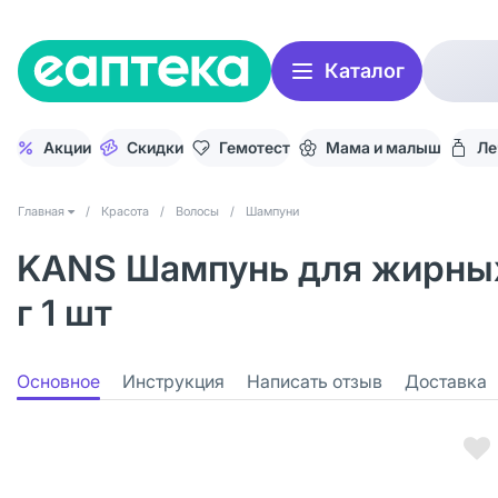
Каталог
Акции
Скидки
Гемотест
Мама и малыш
Ле
Главная
/
Красота
/
Волосы
/
Шампуни
KANS Шампунь для жирных в
г 1 шт
Основное
Инструкция
Написать отзыв
Доставка