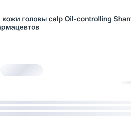
ожи головы calp Oil-controlling Sha
фармацевтов