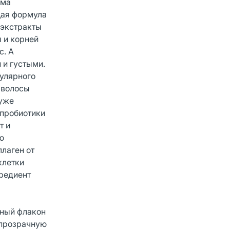
ума
щая формула
 экстракты
ы и корней
с. А
 и густыми.
улярного
 волосы
хуже
 пробиотики
т и
ю
лаген от
клетки
редиент
чный флакон
 прозрачную