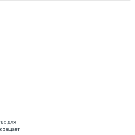
тво для
окращает