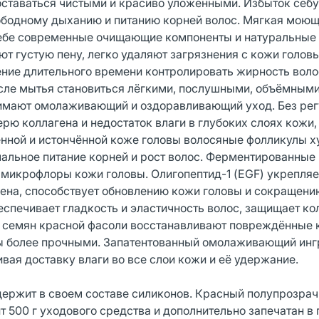
оставаться чистыми и красиво уложенными. Избыток себ
вободному дыханию и питанию корней волос. Мягкая мою
 в себе современные очищающие компоненты и натуральные
т густую пену, легко удаляют загрязнения с кожи голов
ние длительного времени контролировать жирность воло
после мытья становиться лёгкими, послушными, объёмными
имают омолаживающий и оздоравливающий уход. Без рег
ю коллагена и недостаток влаги в глубоких слоях кожи,
енной и истончённой коже головы волосяные фолликулы 
мальное питание корней и рост волос. Ферментированные
 микрофлоры кожи головы. Олигопептид-1 (EGF) укрепляе
гена, способствует обновлению кожи головы и сокращени
спечивает гладкость и эластичность волос, защищает кол
ы семян красной фасоли восстанавливают повреждённые 
сы более прочными. Запатентованный омолаживающий инг
ивая доставку влаги во все слои кожи и её удержание.
держит в своем составе силиконов. Красный полупрозра
т 500 г уходового средства и дополнительно запечатан в