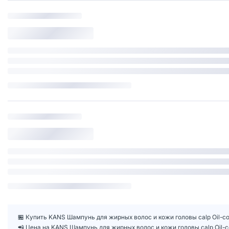
🏪 Купить KANS Шампунь для жирных волос и кожи головы calp Oil-con
📲 Цена на KANS Шампунь для жирных волос и кожи головы calp Oil-c