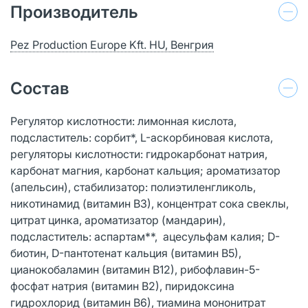
Производитель
Pez Production Europe Kft. HU, Венгрия
Состав
Регулятор кислотности: лимонная кислота,
подсластитель: сорбит*, L-аскорбиновая кислота,
регуляторы кислотности: гидрокарбонат натрия,
карбонат магния, карбонат кальция; ароматизатор
(апельсин), стабилизатор: полиэтиленгликоль,
никотинамид (витамин В3), концентрат сока свеклы,
цитрат цинка, ароматизатор (мандарин),
подсластитель: аспартам**, ацесульфам калия; D-
биотин, D-пантотенат кальция (витамин В5),
цианокобаламин (витамин В12), рибофлавин-5-
фосфат натрия (витамин В2), пиридоксина
гидрохлорид (витамин В6), тиамина мононитрат