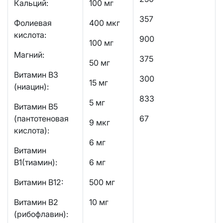
Кальций:
100 мг
357
Фолиевая
400 мкг
кислота:
900
100 мг
Магний:
375
50 мг
Витамин В3
300
15 мг
(ниацин):
833
5 мг
Витамин В5
(пантотеновая
67
9 мкг
кислота):
6 мг
Витамин
B1(тиамин):
6 мг
Витамин B12:
500 мг
Витамин B2
10 мг
(рибофлавин):