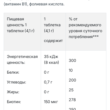
(витамин В1), фолиевая кислота.
Пищевая
1
% от
ценность 1
таблетка
рекомендуемого
таблетки (4,1 г)
(4,1 г)
уровня суточного
потребления***
содержит
Энергетическая
35 кДж
300
ценность:
(8 ккал)
10
Белки:
0 г
200
Углеводы:
0,7 г
25
Жиры:
0 г
278
Биотин:
150 мкг
250