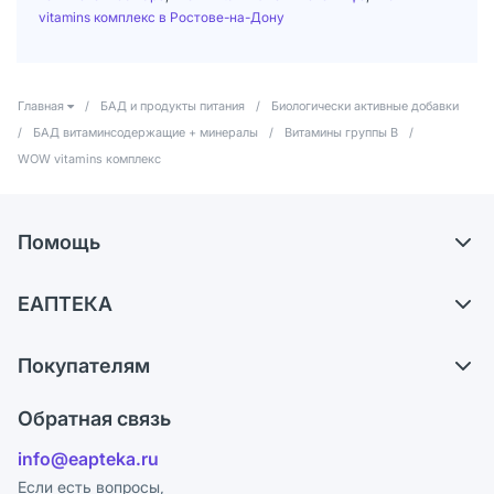
vitamins комплекс в Ростове-на-Дону
Главная
/
БАД и продукты питания
/
Биологически активные добавки
/
БАД витаминсодержащие + минералы
/
Витамины группы В
/
WOW vitamins комплекс
Помощь
Доставка
ЕАПТЕКА
Самовывоз из аптек
О компании
Обмен и возврат
Покупателям
Карьера
Что с моим заказом?
Оплата
Поставщики
Обратная связь
Ответы на вопросы
Отзывы
Лицензия
info@eapteka.ru
Блог
Программа СберСпасибо
Реклама на сайте
Если есть вопросы,