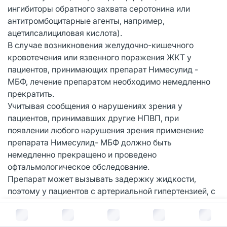
ингибиторы обратного захвата серотонина или
антитромбоцитарные агенты, например,
ацетилсалициловая кислота).
В случае возникновения желудочно-кишечного
кровотечения или язвенного поражения ЖКТ у
пациентов, принимающих препарат Нимесулид -
МБФ, лечение препаратом необходимо немедленно
прекратить.
Учитывая сообщения о нарушениях зрения у
пациентов, принимавших другие НПВП, при
появлении любого нарушения зрения применение
препарата Нимесулид- МБФ должно быть
немедленно прекращено и проведено
офтальмологическое обследование.
Препарат может вызывать задержку жидкости,
поэтому у пациентов с артериальной гипертензией, с
почечной и/или сердечной недостаточностью
В корзину за
261
руб.
препарат Нимесулид - МБФ следует применять с