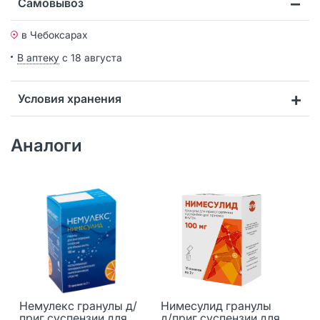
Самовывоз
в Чебоксарах
В аптеку
с 18 августа
Условия хранения
Аналоги
Немулекс гранулы д/
Нимесулид гранулы
приг суспензии для
д/приг суспензии для