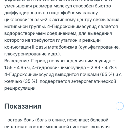
уменьшения размера молекул способен быстро
диффундировать по гидрофобному каналу
циклооксигеназы-2 к активному центру связывания
метильной группы. 4-Гидроксинимесулид является
водорастворимым соединением, для выведения
которого не требуются глутатион и реакции
конъюгации II фазы метаболизма (сульфатирование,
глюкуронирование и др.).
Выведение. Период полувыведения нимесулида –
1.56 - 4.95 ч, 4-гидрокси-нимесулида – 2.89 - 4.78 ч.
4-Гидроксинимесулид выводится почками (65 %) и с
желчью (35 %), подвергается энтерогепатической
рециркуляции.
Показания
- острая боль (боль в спине, пояснице; болевой
синдром в костно-мышечной системе, включая