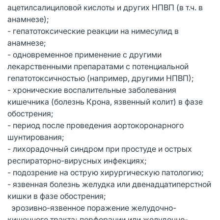
ацетилсалициловой кислоты и других НПВП (в т.ч. в
анамнезе);
- гепатотоксические реакции на нимесулид в
анамнезе;
- одновременное применение с другими
лекарственными препаратами с потенциальной
гепатотоксичностью (например, другими НПВП);
- хронические воспалительные заболевания
кишечника (болезнь Крона, язвенный колит) в фазе
обострения;
- период после проведения аортокоронарного
шунтирования;
- лихорадочный синдром при простуде и острых
респираторно-вирусных инфекциях;
- подозрение на острую хирургическую патологию;
- язвенная болезнь желудка или двенадцатиперстной
кишки в фазе обострения;
эрозивно-язвенное поражение желудочно-
кишечного тракта; перфорации или желудочно-