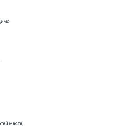
димо
.
тей месте,