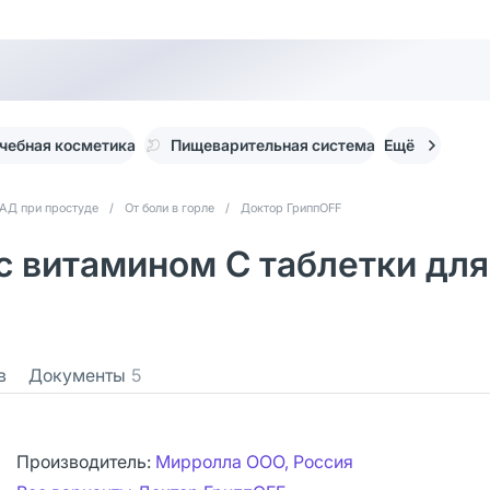
чебная косметика
Пищеварительная система
Ещё
АД при простуде
/
От боли в горле
/
Доктор ГриппOFF
 витамином С таблетки для
в
Документы
5
Производитель:
Мирролла ООО, Россия