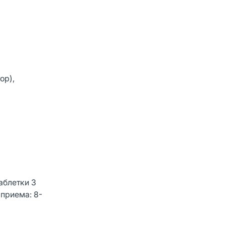
ор),
аблетки 3
 приема: 8-