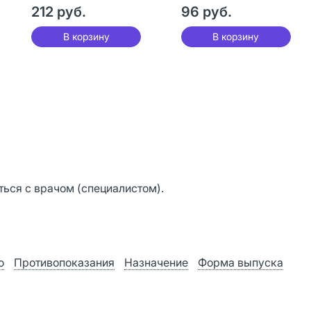
шт
212 руб.
(цетрарией)
96 руб.
таблетки для
рассасывания
В корзину
В корзину
массой 500 мг 20
шт
ься с врачом (специалистом).
ю
Противопоказания
Назначение
Форма выпуска