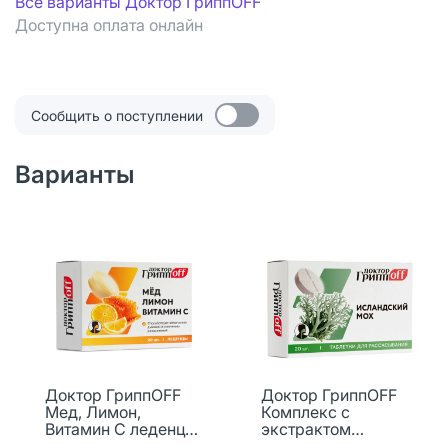
Все варианты Доктор ГриппOFF
Доступна оплата онлайн
Сообщить о поступлении
Варианты
Доктор ГриппOFF
Доктор ГриппOFF
Мед, Лимон,
Комплекс с
Витамин С леденцы
экстрактом
массой 3200 мг 20
исландского мха