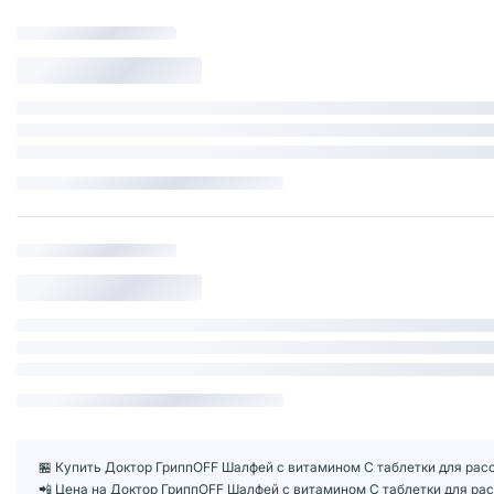
🏪 Купить Доктор ГриппOFF Шалфей с витамином С таблетки для расс
📲 Цена на Доктор ГриппOFF Шалфей с витамином С таблетки для ра