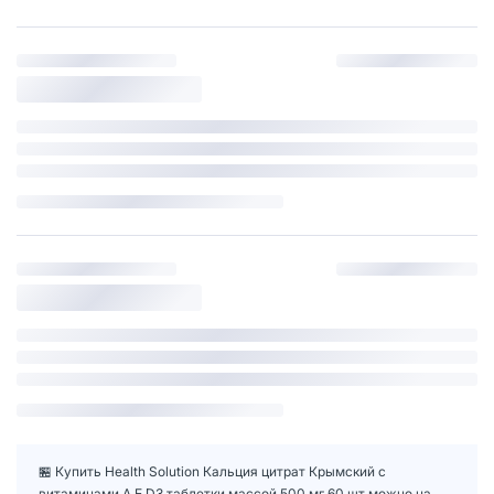
🏪 Купить Health Solution Кальция цитрат Крымский с
витаминами А,Е,D3 таблетки массой 500 мг 60 шт можно на