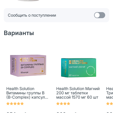
Сообщить о поступлении
Варианты
Health Solution
Health Solution Магний
Hea
Витамины группы В
200 мг таблетки
Три
(B-Complex) капсулы
массой 1570 мг 60 шт
мас
массой 770 мг 60 шт