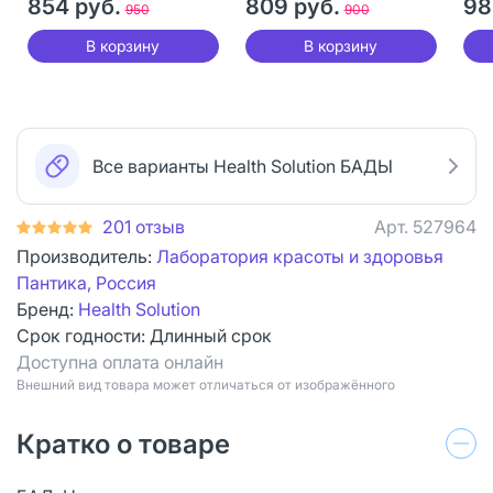
854 руб.
809 руб.
98
950
900
В корзину
В корзину
Все варианты Health Solution БАДЫ
201 отзыв
Арт.
527964
Производитель:
Лаборатория красоты и здоровья
Пантика, Россия
Бренд:
Health Solution
Срок годности:
Длинный срок
Доступна оплата онлайн
Bнешний вид товара может отличаться от изображённого
Кратко о товаре