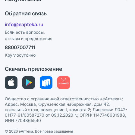
Карьера
Что с моим заказом?
Оплата
Поставщики
Обратная связь
Ответы на вопросы
Отзывы
Лицензия
info@eapteka.ru
Блог
Программа СберСпасибо
Реклама на сайте
Если есть вопросы,
отзывы и предложения
Политика конфиденциальности
Ваши товары на ЕАПТЕКЕ
88007007711
Пользовательское соглашение
Сотрудничество для аптек
Круглосуточно
Политика рекомендаций
СМИ о нас
Скачать приложение
Этика и соответствие
Политика в отношении обработки персональных данных
Общество с ограниченной ответственностью «еАптека»;
Адрес: Москва, Фрунзенская набережная, дом 42,
цокольный этаж, помещение I, комната 2; Лицензия: Л042-
01177-91/00587270 от 09.12.2020 г.; ОГРН: 1147746631988,
ИНН 7704865540
© 2026 eАптека. Все права защищены