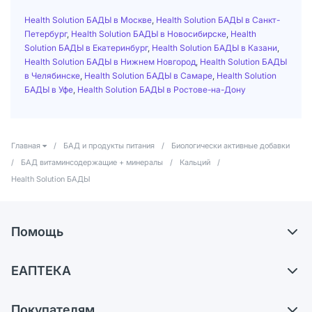
Health Solution БАДЫ в Москве
,
Health Solution БАДЫ в Санкт-
Петербург
,
Health Solution БАДЫ в Новосибирске
,
Health
Solution БАДЫ в Екатеринбург
,
Health Solution БАДЫ в Казани
,
Health Solution БАДЫ в Нижнем Новгород
,
Health Solution БАДЫ
в Челябинске
,
Health Solution БАДЫ в Самаре
,
Health Solution
БАДЫ в Уфе
,
Health Solution БАДЫ в Ростове-на-Дону
Главная
/
БАД и продукты питания
/
Биологически активные добавки
/
БАД витаминсодержащие + минералы
/
Кальций
/
Health Solution БАДЫ
Помощь
Доставка
ЕАПТЕКА
Самовывоз из аптек
О компании
Обмен и возврат
Покупателям