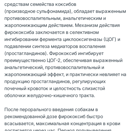
средствам семейства коксибов
(производное сульфонамида), обладает выраженным
противовоспалительным, анальгетическим и
жаропонижающим действием. Механизм действия
фирококсиба заключается в селективном
ингибировании фермента циклооксигеназы (ЦОГ) и
подавлении синтеза медиаторов воспаления
(простагландинов). Фирококсиб ингибирует
преимущественно ЦОГ-2, обеспечивая выраженный
анальгетический, противовоспалительный и
жаропонижающий эффект, и практически невлияет на
продукцию простагландинов, регулирующих
почечный кровоток и целостность слизистой
оболочки желудочно-кишечного тракта.
После перорального введения собакам в
рекомендованной дозе фирококсиб быстро
всасывается, максимальная концентрация в крови
достигается через час. Период полувыведения