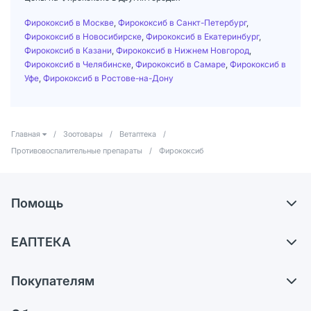
Фирококсиб в Москве
,
Фирококсиб в Санкт-Петербург
,
Фирококсиб в Новосибирске
,
Фирококсиб в Екатеринбург
,
Фирококсиб в Казани
,
Фирококсиб в Нижнем Новгород
,
Фирококсиб в Челябинске
,
Фирококсиб в Самаре
,
Фирококсиб в
Уфе
,
Фирококсиб в Ростове-на-Дону
Главная
/
Зоотовары
/
Ветаптека
/
Противовоспалительные препараты
/
Фирококсиб
Помощь
Доставка
ЕАПТЕКА
Самовывоз из аптек
О компании
Обмен и возврат
Покупателям
Карьера
Что с моим заказом?
Оплата
Поставщики