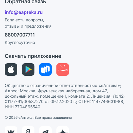
Обратная связь
Ответы на вопросы
Отзывы
Лицензия
info@eapteka.ru
Блог
Программа СберСпасибо
Реклама на сайте
Если есть вопросы,
отзывы и предложения
Политика конфиденциальности
Ваши товары на ЕАПТЕКЕ
88007007711
Пользовательское соглашение
Сотрудничество для аптек
Круглосуточно
Политика рекомендаций
СМИ о нас
Скачать приложение
Этика и соответствие
Политика в отношении обработки персональных данных
Общество с ограниченной ответственностью «еАптека»;
Адрес: Москва, Фрунзенская набережная, дом 42,
цокольный этаж, помещение I, комната 2; Лицензия: Л042-
01177-91/00587270 от 09.12.2020 г.; ОГРН: 1147746631988,
ИНН 7704865540
© 2026 eАптека. Все права защищены