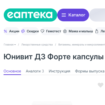
Каталог
Акции
Скидки
Гемотест
Мама и малыш
Ле
Главная
/
Лекарственные средства
/
Витамины, минералы и микроэлемен
Юнивит Д3 Форте капсулы 
Основное
Аналоги
3
Инструкция
Формы выпуска