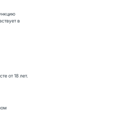
функцию
аствует в
е от 18 лет.
лом