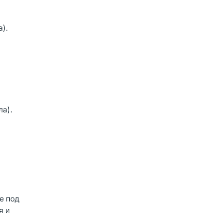
а).
а).
е под
я и