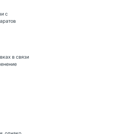
зи с
паратов
вках в связи
менение
и, однако