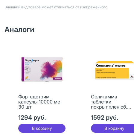
Bнешний вид товара может отличаться от изображённого
Аналоги
Фортедетрим
Солигамма
капсулы 10000 ме
таблетки
30 шт
покрыт.плен.об.
10000 ме 30 шт
1294 руб.
1592 руб.
В корзину
В корзину