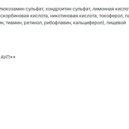
люкозамин сульфат, хондроитин сульфат, лимонная кисло
скорбиновая кислота, никотиновая кислота, токоферол, п
н, тиамин, ретинол, рибофлавин, кальциферол), пищевой
% АУП**