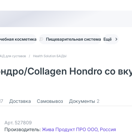
чебная косметика
Пищеварительная система
Ещё
АД для суставов
/
Health Solution БАДЫ
Хондро/Сollagen Hondro со 
17
Доставка
Самовывоз
Документы
2
Арт.
527809
Производитель:
Жива Продукт ПРО ООО, Россия