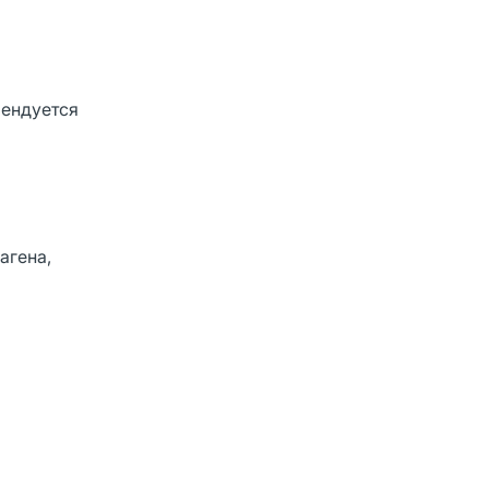
мендуется
агена,