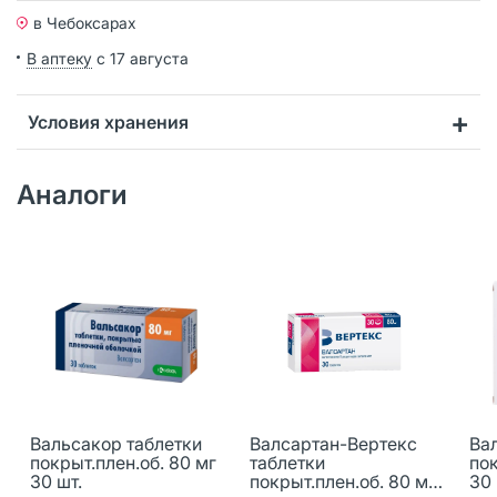
в Чебоксарах
В аптеку
с 17 августа
Условия хранения
Аналоги
Вальсакор таблетки
Валсартан-Вертекс
Ва
покрыт.плен.об. 80 мг
таблетки
пок
30 шт.
покрыт.плен.об. 80 мг
30