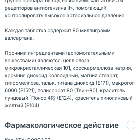
группе препаратов под названием: «антагонисты
рецепторов ангиотензина II», помогающий
контролировать высокое артериальное давление.
Каждая таблетка содержит 80 миллиграмм
валсартана.
Прочими ингредиентами (вспомогательными
веществами) являются: целлюлоза
микрокристаллическая 101, кроскармеллоза натрия,
кремния диоксид коллоидный, магния стеарат,
гипромеллоза, тальк, титана диоксид (Е171), макрогол
6000 (Е1521), полисорбат 80 (Твин-80), краситель
пунцовый [Понсо 4R] (Е124), краситель хинолиновый
желтый (Е104).
Фармакологическое действие
Код ATX: C09CA03