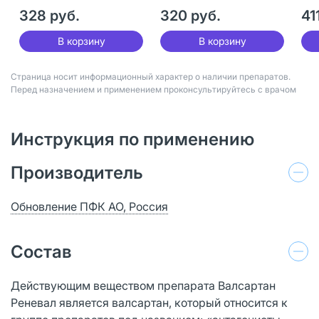
30 шт
328 руб.
320 руб.
41
В корзину
В корзину
Страница носит информационный характер о наличии препаратов.
Перед назначением и применением проконсультируйтесь с врачом
Инструкция по применению
Производитель
Обновление ПФК АО, Россия
Состав
Действующим веществом препарата Валсартан
Реневал является валсартан, который относится к