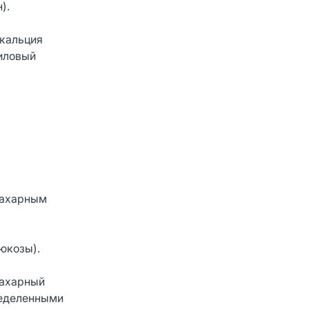
).
 кальция
ниловый
сахарным
юкозы).
сахарный
ределенными