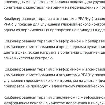
производными сульфонилмочевины показан для улучшен
сочетании с монотерапией одним из перечисленных пр
Комбинированная терапия с агонистами PPAR-γ (тиаз
PPAR-γ показан для улучшения гликемического контрол
одним из перечисленных препаратов не приводят к ад
Комбинированная терапия с метформином и препарат
комбинации с метформином и производными сульфонил
диета и физическая нагрузка в сочетании с терапией 
гликемическому контролю.
Комбинированная терапия с метформином и агонистам
комбинации с метформином и агонистами PPAR-γ показ
улучшения гликемического контроля, когда диета и фи
препаратов не приводят к адекватному гликемическом
Комбинированная терапия с инсулином (с метформином
метформином показан в качестве дополнения к инсулину