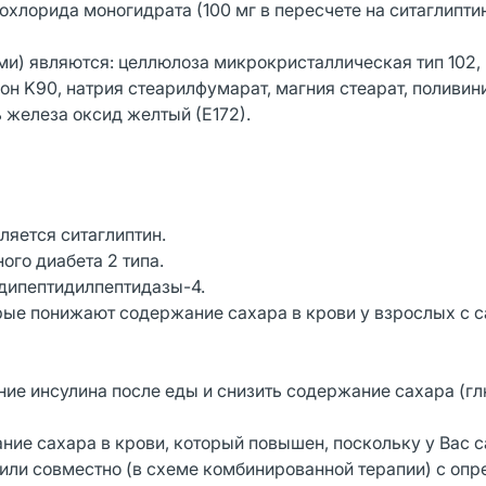
охлорида моногидрата (100 мг в пересчете на ситаглиптин
) являются: целлюлоза микрокристаллическая тип 102,
он K90, натрия стеарилфумарат, магния стеарат, поливи
ь железа оксид желтый (Е172).
ется ситаглиптин.
ого диабета 2 типа.
 дипептидилпептидазы-4.
орые понижают содержание сахара в крови у взрослых с 
е инсулина после еды и снизить содержание сахара (гл
ание сахара в крови, который повышен, поскольку у Вас 
 или совместно (в схеме комбинированной терапии) с оп