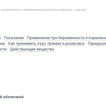
д назначением и применением проконсультируйтесь с врачом
е
Показания
Применение при беременности и кормлен
вие
Как принимать, курс приема и дозировка
Передози
ости
Действующее вещество
ой оболочкой