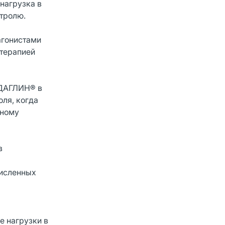
нагрузка в
тролю.
агонистами
отерапией
ИДАГЛИН® в
ля, когда
тному
в
численных
е нагрузки в