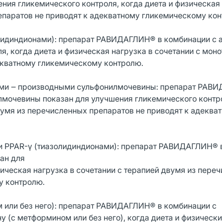
ия гликемического контроля, когда диета и физическая 
епаратов не приводят к адекватному гликемическому кон
олидиндионами): препарат РАВИДАГЛИН® в комбинации с 
я, когда диета и физическая нагрузка в сочетании с мон
екватному гликемическому контролю.
ами ‒ производными сульфонилмочевины: препарат РАВ
мочевины показан для улучшения гликемического контро
двумя из перечисленных препаратов не приводят к адеква
и PPAR-γ (тиазолидиндионами): препарат РАВИДАГЛИН® 
ан для
зическая нагрузка в сочетании с терапией двумя из пере
у контролю.
 или без него): препарат РАВИДАГЛИН® в комбинации с
 (с метформином или без него), когда диета и физически