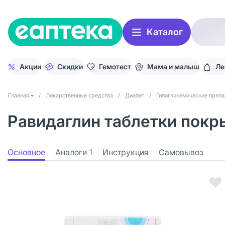
Каталог
Акции
Скидки
Гемотест
Мама и малыш
Ле
Главная
/
Лекарственные средства
/
Диабет
/
Гипогликемические преп
Равидаглин таблетки покры
Основное
Аналоги
1
Инструкция
Самовывоз