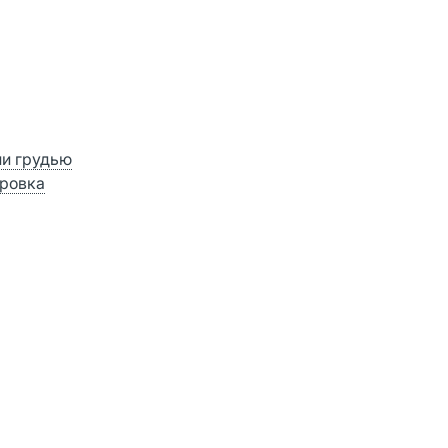
ии грудью
ровка