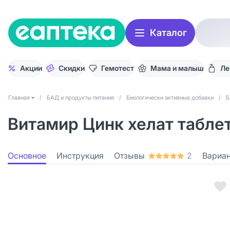
Каталог
Акции
Скидки
Гемотест
Мама и малыш
Ле
Главная
/
БАД и продукты питания
/
Биологически активные добавки
/
Б
Витамир Цинк хелат табле
Основное
Инструкция
Отзывы
2
Вариа