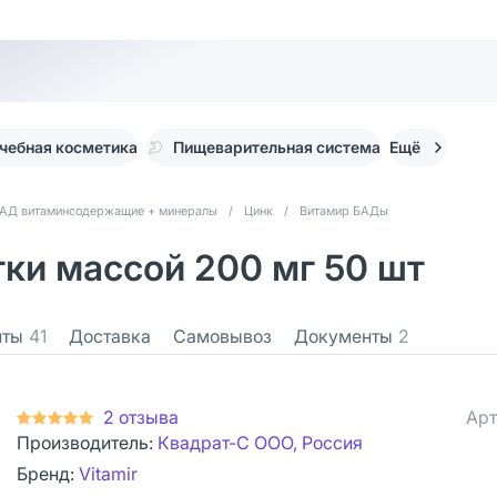
чебная косметика
Пищеварительная система
Ещё
АД витаминсодержащие + минералы
/
Цинк
/
Витамир БАДы
тки массой 200 мг 50 шт
нты
41
Доставка
Самовывоз
Документы
2
2 отзыва
Арт
Производитель:
Квадрат-С ООО, Россия
Бренд:
Vitamir