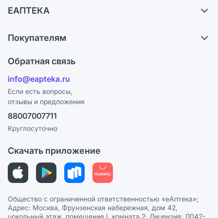
ЕАПТЕКА
Самовывоз из аптек
О компании
Обмен и возврат
Покупателям
Карьера
Что с моим заказом?
Оплата
Поставщики
Обратная связь
Ответы на вопросы
Отзывы
Лицензия
info@eapteka.ru
Блог
Программа СберСпасибо
Реклама на сайте
Если есть вопросы,
отзывы и предложения
Политика конфиденциальности
Ваши товары на ЕАПТЕКЕ
88007007711
Пользовательское соглашение
Сотрудничество для аптек
Круглосуточно
Политика рекомендаций
СМИ о нас
Скачать приложение
Этика и соответствие
Политика в отношении обработки персональных данных
Общество с ограниченной ответственностью «еАптека»;
Адрес: Москва, Фрунзенская набережная, дом 42,
цокольный этаж, помещение I, комната 2; Лицензия: Л042-