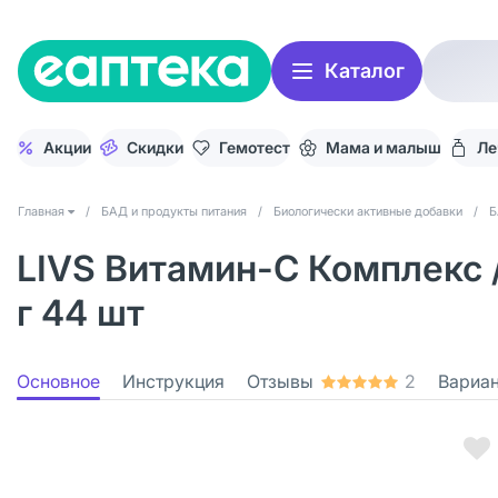
Каталог
Акции
Скидки
Гемотест
Мама и малыш
Ле
Главная
/
БАД и продукты питания
/
Биологически активные добавки
/
Б
LIVS Витамин-С Комплекс 
г 44 шт
Основное
Инструкция
Отзывы
2
Вариа