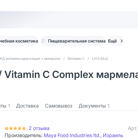
чебная косметика
Пищеварительная система
Ещё
АД витаминсодержащие + минералы
/
Витамин С
/
LIVS БАД
/ Vitamin C Complex мармел
нты
1
Доставка
Самовывоз
Документы
1
2 отзыва
Арт
Производитель:
Maya Food Industries ltd., Израиль