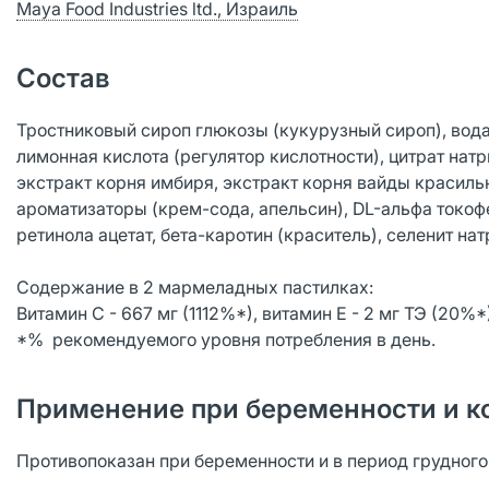
Maya Food Industries ltd., Израиль
Состав
Тростниковый сироп глюкозы (кукурузный сироп), вода,
лимонная кислота (регулятор кислотности), цитрат натр
экстракт корня имбиря, экстракт корня вайды красильн
ароматизаторы (крем-сода, апельсин), DL-альфа токофе
ретинола ацетат, бета-каротин (краситель), селенит нат
Содержание в 2 мармеладных пастилках:
Витамин С - 667 мг (1112%*), витамин E - 2 мг ТЭ (20%*),
*% рекомендуемого уровня потребления в день.
Применение при беременности и к
Противопоказан при беременности и в период грудног