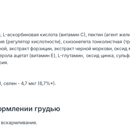
 L-аскорбиновая кислота (витамин С), пектин (агент же
ия (регулятор кислотности), схизонепета тонколистная (тр
ой, экстракт форзиции, экстракт черной моркови, оксид 
рола ацетат (витамин E), L-глутамин, оксид цинка, сульф
рия.
 селен - 4,7 мкг (6,7%*).
ормлении грудью
о вскармливания.