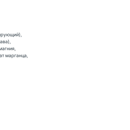
лирующий),
ава),
магния,
ат марганца,