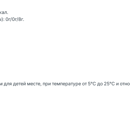
кал.
: 0г/0г/8г.
м для детей месте, при температуре от 5°С до 25°С и отн