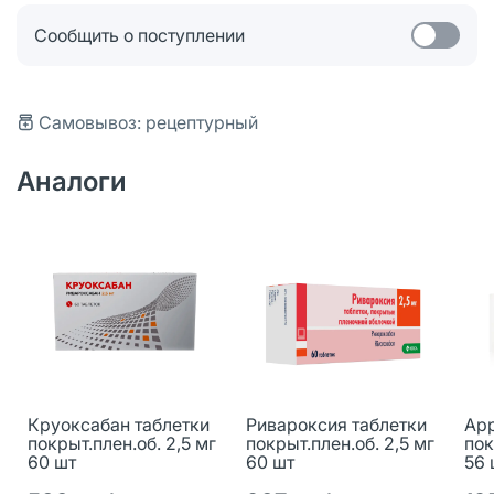
Сообщить о поступлении
Самовывоз: рецептурный
Аналоги
Круоксабан таблетки
Ривароксия таблетки
Арр
покрыт.плен.об. 2,5 мг
покрыт.плен.об. 2,5 мг
пок
60 шт
60 шт
56 