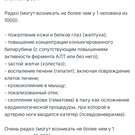
Редко (могут возникать не более чем у 1 человека из
1000):
- пожелтение кожи и белков глаз (желтуха);
- повышение концентрации конъюгированного
билирубина (с сопутствующим повышением
активности фермента АЛТ или без него);
- застой желчи (холестаз);
- воспаление печени (гепатит), включая повреждение
клеток печени;
- кровоизлияние в мышцу;
- локализованный отек;
- скопление крови (гематома) в паху как осложнение
кардиологической процедуры, при которой в
артерию ноги вводится катетер (псевдоаневризма).
Очень редко (могут возникать не более чем у 1