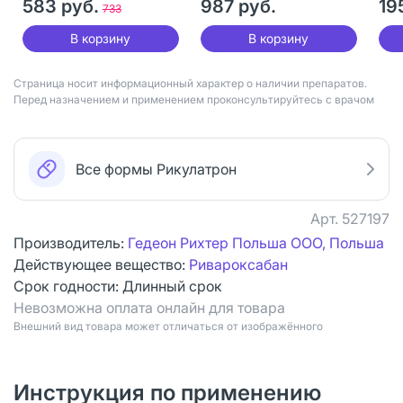
583 руб.
987 руб.
19
733
В корзину
В корзину
Страница носит информационный характер о наличии препаратов.
Перед назначением и применением проконсультируйтесь с врачом
Все формы Рикулатрон
Арт.
527197
Производитель:
Гедеон Рихтер Польша ООО, Польша
Действующее вещество:
Ривароксабан
Срок годности:
Длинный срок
Невозможна оплата онлайн для товара
Bнешний вид товара может отличаться от изображённого
Инструкция по применению