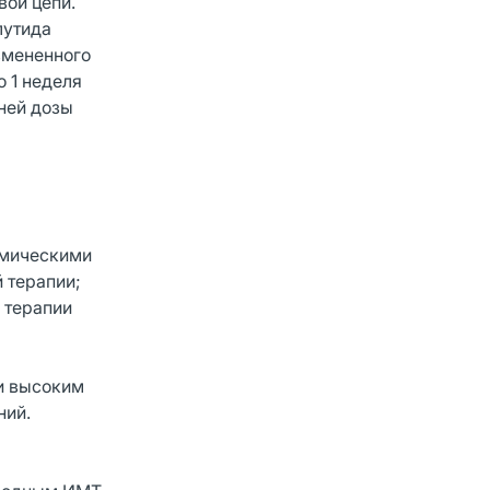
вой цепи.
лутида
змененного
о 1 неделя
ней дозы
емическими
 терапии;
 терапии
 и высоким
ний.