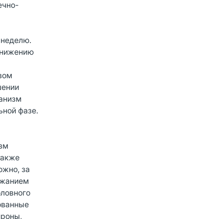
ечно-
 неделю.
снижению
вом
шении
ханизм
ной фазе.
зм
также
ожно, за
ржанием
оловного
ованные
йроны,