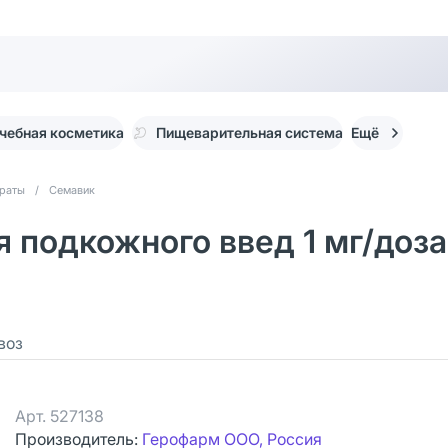
чебная косметика
Пищеварительная система
Ещё
араты
/
Семавик
 подкожного введ 1 мг/доза
воз
Арт.
527138
Производитель:
Герофарм ООО, Россия