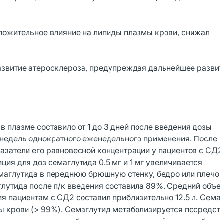
ложительное влияние на липиды плазмы крови, снижал
азвитие атеросклероза, предупреждая дальнейшее разви
в плазме составило от 1 до 3 дней после введения дозы
 недель однократного еженедельного применения. После 
оказатели его равновесной концентрации у пациентов с СД
иция для доз семаглутида 0.5 мг и 1 мг увеличивается
емаглутида в переднюю брюшную стенку, бедро или плечо
глутида после п/к введения составила 89%. Средний объ
я пациентам с СД2 составил приблизительно 12.5 л. Сема
ы крови (> 99%). Семаглутид метаболизируется посредс