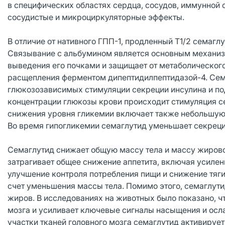
в специфических областях сердца, сосудов, иммунной 
сосудистые и микроциркуляторные эффекты.
В отличие от нативного ГПП-1, продленный T1/2 семаглут
Связывание с альбумином является основным механизм
выведения его почками и защищает от метаболического
расщепления ферментом дипептидилпептидазой-4. Сем
глюкозозависимых стимуляции секреции инсулина и по
концентрации глюкозы крови происходит стимуляция с
снижения уровня гликемии включает также небольшую
Во время гипогликемии семаглутид уменьшает секреци
Семаглутид снижает общую массу тела и массу жирово
затрагивает общее снижение аппетита, включая усилен
улучшение контроля потребления пищи и снижение тяги
счет уменьшения массы тела. Помимо этого, семаглут
жиров. В исследованиях на животных было показано, 
мозга и усиливает ключевые сигналы насыщения и осл
участки тканей головного мозга семаглутид активирует