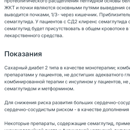
протеолитического расщепления пептидной основы бел
ЖКТ и почки являются основными путями выведения се
выводится почками, 1/3- через кишечник. Приблизител
семаглутида. У пациентов с СД2 клиренс семаглутида с
семаглутид будет присутствовать в общем кровотоке в
лекарственного средства.
Показания
Сахарный диабет 2 типа в качестве монотерапии; ком
препаратами у пациентов, не достигших адекватного 
комбинированной терапии с инсулином у пациентов, не
семаглутидом и метформином.
Для снижения риска развития больших сердечно-сосуд
сердечно-сосудистым риском - в качестве дополнения
Некоторые препараты, содержащие семаглутид, примен