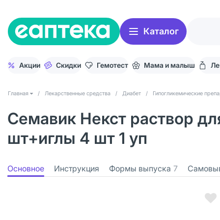
Каталог
Акции
Скидки
Гемотест
Мама и малыш
Ле
Главная
/
Лекарственные средства
/
Диабет
/
Гипогликемические преп
Семавик Некст раствор для
шт+иглы 4 шт 1 уп
Основное
Инструкция
Формы выпуска
7
Самовы