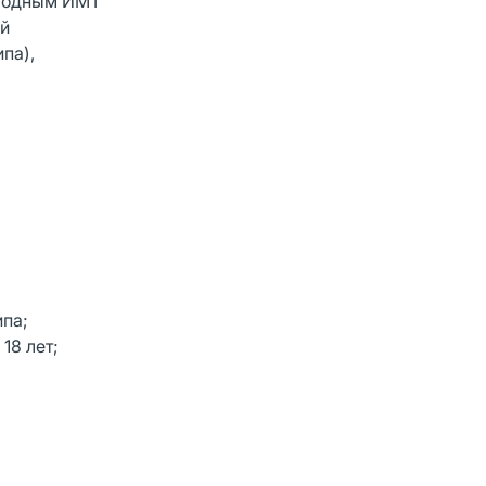
сходным ИМТ
ой
па),
ипа;
18 лет;