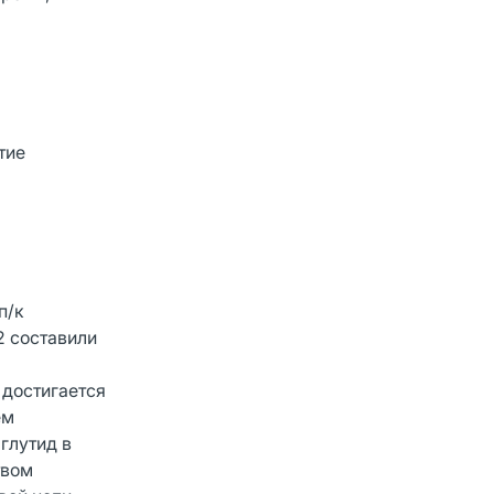
тие
п/к
2 составили
 достигается
ем
глутид в
твом