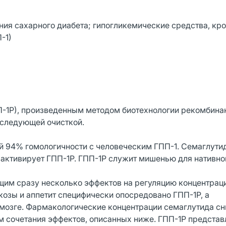
ния сахарного диабета; гипогликемические средства, кр
-1)
П-1Р), произведенным методом биотехнологии рекомбина
оследующей очисткой.
й 94% гомологичности с человеческим ГПП-1. Семаглути
 активирует ГПП-1Р. ГПП-1Р служит мишенью для нативно
им сразу несколько эффектов на регуляцию концентрац
козы и аппетит специфически опосредовано ГПП-1Р, а
мозге. Фармакологические концентрации семаглутида с
м сочетания эффектов, описанных ниже. ГПП-1Р предста