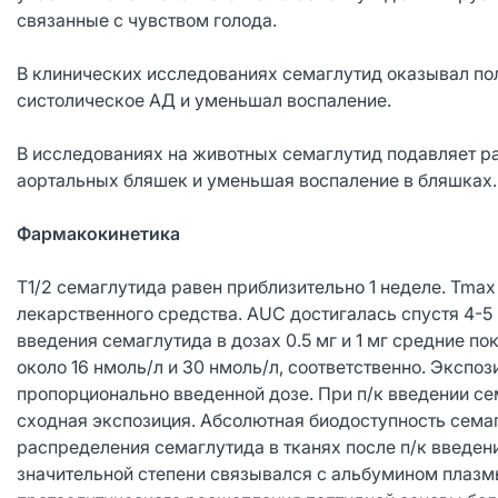
связанные с чувством голода.
В клинических исследованиях семаглутид оказывал по
систолическое АД и уменьшал воспаление.
В исследованиях на животных семаглутид подавляет р
аортальных бляшек и уменьшая воспаление в бляшках.
Фармакокинетика
T1/2 семаглутида равен приблизительно 1 неделе. Tmax 
лекарственного средства. AUC достигалась спустя 4-5
введения семаглутида в дозах 0.5 мг и 1 мг средние п
около 16 нмоль/л и 30 нмоль/л, соответственно. Экспоз
пропорционально введенной дозе. При п/к введении с
сходная экспозиция. Абсолютная биодоступность сема
распределения семаглутида в тканях после п/к введени
значительной степени связывался с альбумином плазм