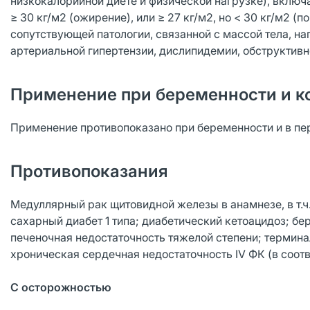
низкокалорийной диете и физической нагрузке), вклю
≥ 30 кг/м2 (ожирение), или ≥ 27 кг/м2, но < 30 кг/м2 
сопутствующей патологии, связанной с массой тела, на
артериальной гипертензии, дислипидемии, обструктивн
Применение при беременности и к
Применение противопоказано при беременности и в пе
Противопоказания
Медуллярный рак щитовидной железы в анамнезе, в т.ч
сахарный диабет 1 типа; диабетический кетоацидоз; бе
печеночная недостаточность тяжелой степени; терминал
хроническая сердечная недостаточность IV ФК (в соот
С осторожностью