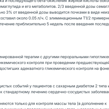
ка и последующего бета-окисления жирной кислоты боко
маглутида и его метаболитов. 2/3 введенной дозы семаг
ьно 3% от введенной дозы выводится почками в виде неи
оставил около 0.05 л/ч. С элиминационным T1/2 примерн
 течение приблизительно 5 недель после введения послед
бинированной терапии с другими пероральными гипоглик
гликемического контроля при проведении предшествующей
 достигших адекватного гликемического контроля на фоне
истых событий у пациентов с сахарным диабетом 2 типа
 к стандартному лечению сердечно-сосудистых заболева
яются только для контроля массы тела (в дополнение к