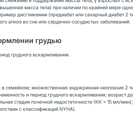
чая снижение и поддержание массы тела, у взрослых с и
(повышенная масса тела) при наличии по крайней мере одн
пример дисгликемии (предиабет или сахарный диабет 2 ти
ого апноэ во сне или сердечно-сосудистых заболеваний.
ормлении грудью
риод грудного вскармливания.
. в семейном; множественная эндокринная неоплазия 2 т
ременность и период грудного вскармливания; возраст до 
ьная стадия почечной недостаточности (КК < 15 мл/мин);
ветствии с классификаций NYHA).