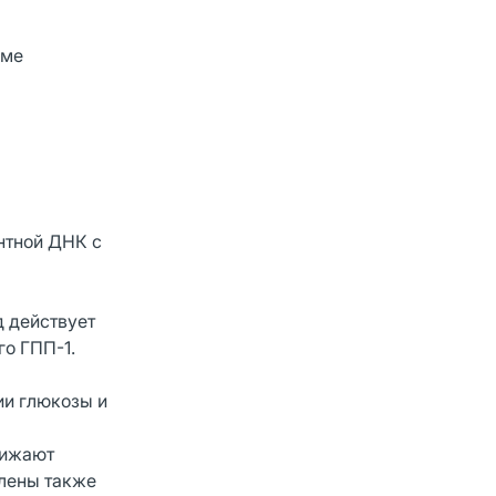
оме
нтной ДНК с
д действует
го ГПП-1.
ии глюкозы и
нижают
влены также