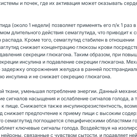
системы и почек, где их активация может оказывать серд
ида (около 1 недели) позволяет применять его п/к 1 раз в
ом длительного действия семаглутида, что приводит к 
 распада. Кроме того, семаглутид стабилен в отношении
аглутид снижает концентрацию глюкозы крови посредст
давления секреции глюкагона. Таким образом, при повы
екреции инсулина и подавление секреции глюкагона. Ме
 задержку опорожнения желудка в ранней постпрандиаль
ю инсулина и не снижает секрецию глюкагона.
й ткани, уменьшая потребление энергии. Данный механи
ие сигналов насыщения и ослабление сигналов голода, а 
 к пище. Снижается также инсулинорезистентность, возм
ид снижает предпочтение к приему пищи с высоким соде
что семаглутид поглощается специфическими областями г
абляет ключевые сигналы голода. Воздействуя на изолир
 нейроны, связанные с чувством сытости, и подавляет не