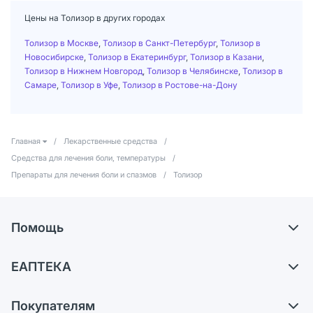
Цены на Толизор в других городах
Толизор в Москве
,
Толизор в Санкт-Петербург
,
Толизор в
Новосибирске
,
Толизор в Екатеринбург
,
Толизор в Казани
,
Толизор в Нижнем Новгород
,
Толизор в Челябинске
,
Толизор в
Самаре
,
Толизор в Уфе
,
Толизор в Ростове-на-Дону
Главная
/
Лекарственные средства
/
Средства для лечения боли, температуры
/
Препараты для лечения боли и спазмов
/
Толизор
Помощь
Доставка
ЕАПТЕКА
Самовывоз из аптек
О компании
Обмен и возврат
Покупателям
Карьера