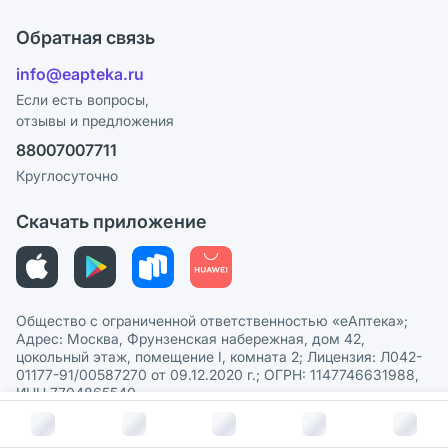
Что с моим заказом?
Оплата
Поставщики
Обратная связь
Ответы на вопросы
Отзывы
Лицензия
info@eapteka.ru
Блог
Программа СберСпасибо
Реклама на сайте
Если есть вопросы,
отзывы и предложения
Политика конфиденциальности
Ваши товары на ЕАПТЕКЕ
88007007711
Пользовательское соглашение
Сотрудничество для аптек
Круглосуточно
Политика рекомендаций
СМИ о нас
Скачать приложение
Этика и соответствие
Политика в отношении обработки персональных данных
Общество с ограниченной ответственностью «еАптека»;
Адрес: Москва, Фрунзенская набережная, дом 42,
цокольный этаж, помещение I, комната 2; Лицензия: Л042-
01177-91/00587270 от 09.12.2020 г.; ОГРН: 1147746631988,
ИНН 7704865540
В корзину за
534
руб.
© 2026 eАптека. Все права защищены