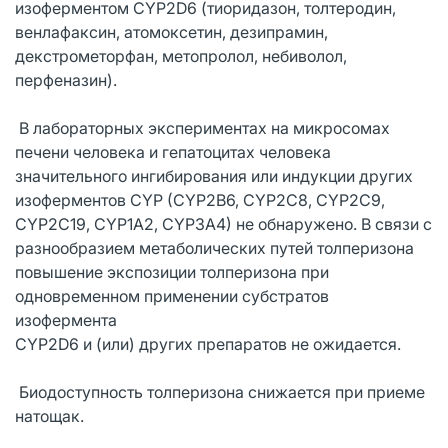
изоферментом CYP2D6 (тиоридазон, толтеродин,
венлафаксин, атомоксетин, дезипрамин,
декстрометорфан, метопролол, небиволол,
перфеназин).
В лабораторных экспериментах на микросомах
печени человека и гепатоцитах человека
значительного ингибирования или индукции других
изоферментов CYP (CYP2B6, CYP2C8, CYP2C9,
CYP2C19, CYP1A2, CYP3A4) не обнаружено. В связи с
разнообразием метаболических путей толперизона
повышение экспозиции толперизона при
одновременном применении субстратов
изофермента
CYP2D6 и (или) других препаратов не ожидается.
Биодоступность толперизона снижается при приеме
натощак.