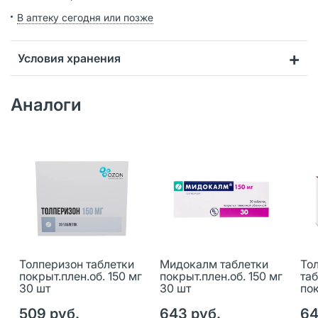
В аптеку сегодня или позже
Условия хранения
Аналоги
Толперизон таблетки
Мидокалм таблетки
То
покрыт.плен.об. 150 мг
покрыт.плен.об. 150 мг
та
30 шт
30 шт
пок
30
509 руб.
643 руб.
64