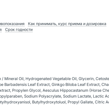
ивопоказания
Как принимать, курс приема и дозировка
я
Срок годности
 / Mineral Oil, Hydrogenated Vegetable Oil, Glycerin, Cetoste
oe Barbadensis Leaf Extract, Ginkgo Biloba Leaf Extract, Ch
Extract, Propylen Glycol, Aesculus Hippocastanum (Horse Che
opylparaben, Sodium Polyacrylate, Sodium Lactate, Lactic Ac
tylhydroxyanisol, Butylhydroxytoluol, Propyl Gallate, Citric A