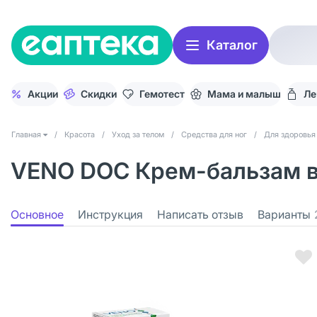
Каталог
Акции
Скидки
Гемотест
Мама и малыш
Ле
Главная
/
Красота
/
Уход за телом
/
Средства для ног
/
Для здоровья
VENO DOC Крем-бальзам ве
Основное
Инструкция
Написать отзыв
Варианты