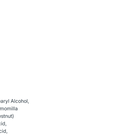
aryl Alcohol,
amomilla
stnut)
id,
cid,