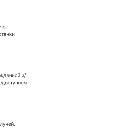
нию
стенки
ежденной и/
недоступном
лучей.