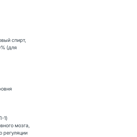
вый спирт,
0% (для
ровня
-1)
вного мозга,
о регуляции