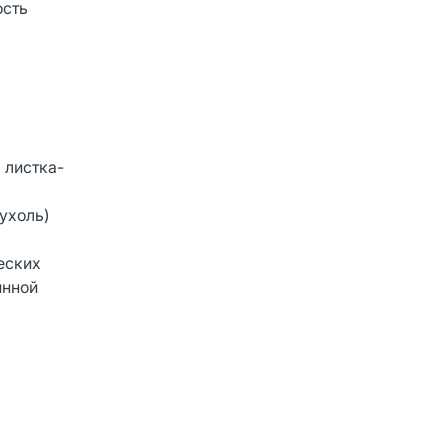
ость
 листка-
ухоль)
еских
инной