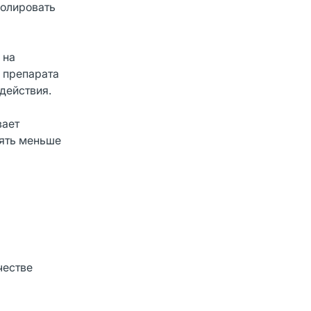
ролировать
 на
 препарата
действия.
вает
лять меньше
честве