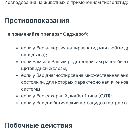
Исследования на животных с применением тирзепатида
Противопоказания
Не применяйте препарат Седжаро®:
если у Вас аллергия на тирзепатид или любые 
вкладыша);
если Вам или Вашим родственникам ранее был 
щитовидной железы;
если у Вас диагностирована множественная энд
состояний, для которых характерно наличие н
системы;
если у Вас сахарный диабет 1 типа (СД1);
если у Вас диабетический кетоацидоз (острое о
Побочные действия