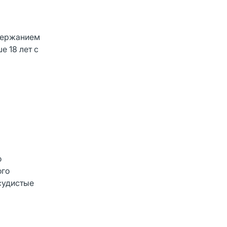
держанием
е 18 лет с
о
ого
судистые