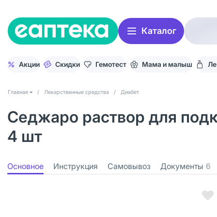
Каталог
Акции
Скидки
Гемотест
Мама и малыш
Ле
Главная
/
Лекарственные средства
/
Диабет
Седжаро раствор для подк
4 шт
Основное
Инструкция
Самовывоз
Документы
6