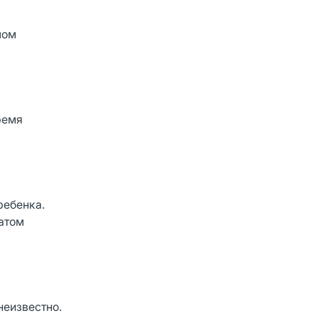
лом
ремя
ребенка.
атом
неизвестно.