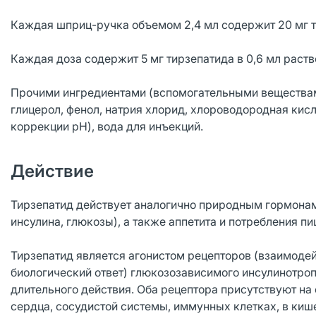
Каждая шприц-ручка объемом 2,4 мл содержит 20 мг т
Каждая доза содержит 5 мг тирзепатида в 0,6 мл раств
Прочими ингредиентами (вспомогательными веществами
глицерол, фенол, натрия хлорид, хлороводородная кис
коррекции pH), вода для инъекций.
Действие
Тирзепатид действует аналогично природным гормонам
инсулина, глюкозы), а также аппетита и потребления пи
Тирзепатид является агонистом рецепторов (взаимоде
биологический ответ) глюкозозависимого инсулинотроп
длительного действия. Оба рецептора присутствуют на
сердца, сосудистой системы, иммунных клетках, в киш