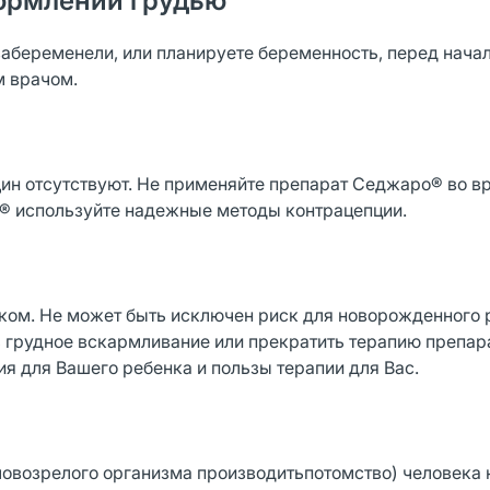
ормлении грудью
забеременели, или планируете беременность, перед нача
м врачом.
ин отсутствуют. Не применяйте препарат Седжаро® во в
® используйте надежные методы контрацепции.
оком. Не может быть исключен риск для новорожденного 
 грудное вскармливание или прекратить терапию препар
я для Вашего ребенка и пользы терапии для Вас.
ловозрелого организма производитьпотомство) человека 