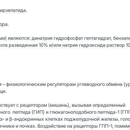
ирзепатида.
ора.
) являются: динатрия гидрофосфат гептагидрат, бензило
лота разведенная 10% и/или натрия гидроксида раствор 1
 – физиологическим регуляторам углеводного обмена (у
щи.
йствует с рецептором (мишень), вызывая определенный
ного пептида (ГИП) и глюкагоноподобного пептида-1 (ГПП
 α- и β-эндокринных клетках поджелудочной железы, голо
ечнике и почках. Воздействие на рецепторы ГПП-1, помим