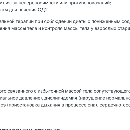
ит из-за непереносимости или противопоказаний;
там для лечения СД2.
ельной терапии при соблюдении диеты с пониженным со
ния массы тела и контроля массы тела у взрослых старш
ого связанного с избыточной массой тела сопутствующег
иальное давление), дислипидемия (нарушение нормальн
ноэ (приостановка дыхания в процессе сна), сердечно-со