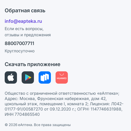
Что с моим заказом?
Оплата
Поставщики
Обратная связь
Ответы на вопросы
Отзывы
Лицензия
info@eapteka.ru
Блог
Программа СберСпасибо
Реклама на сайте
Если есть вопросы,
отзывы и предложения
Политика конфиденциальности
Ваши товары на ЕАПТЕКЕ
88007007711
Пользовательское соглашение
Сотрудничество для аптек
Круглосуточно
Политика рекомендаций
СМИ о нас
Скачать приложение
Этика и соответствие
Политика в отношении обработки персональных данных
Общество с ограниченной ответственностью «еАптека»;
Адрес: Москва, Фрунзенская набережная, дом 42,
цокольный этаж, помещение I, комната 2; Лицензия: Л042-
01177-91/00587270 от 09.12.2020 г.; ОГРН: 1147746631988,
ИНН 7704865540
© 2026 eАптека. Все права защищены