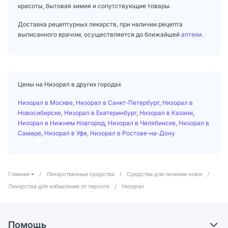
красоты, бытовая химия и сопутствующие товары.
Доставка рецептурных лекарств, при наличии рецепта
выписанного врачом, осуществляется до ближайшей
аптеки
.
Цены на Низорал в других городах
Низорал в Москве
,
Низорал в Санкт-Петербург
,
Низорал в
Новосибирске
,
Низорал в Екатеринбург
,
Низорал в Казани
,
Низорал в Нижнем Новгород
,
Низорал в Челябинске
,
Низорал в
Самаре
,
Низорал в Уфе
,
Низорал в Ростове-на-Дону
Главная
/
Лекарственные средства
/
Средства для лечения кожи
/
Лекарства для избавления от перхоти
/
Низорал
Помощь