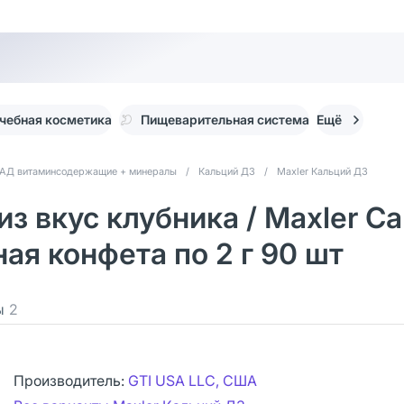
чебная косметика
Пищеварительная система
Ещё
АД витаминсодержащие + минералы
/
Кальций Д3
/
Maxler Кальций Д3
з вкус клубника / Maxler C
ная конфета по 2 г 90 шт
ы
2
Производитель:
GTI USA LLC, США