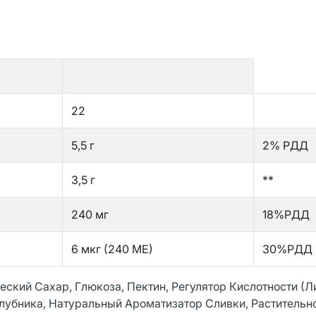
22
5,5 г
2% РДД
3,5 г
**
240 мг
18%РДД
6 мкг (240 МЕ)
30%РДД
еский Сахар, Глюкоза, Пектин, Регулятор Кислотности (
Клубника, Натуральный Ароматизатор Сливки, Растительн