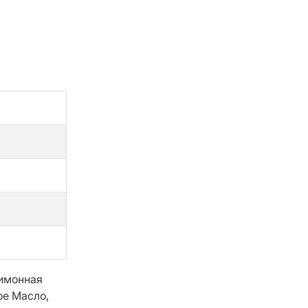
Лимонная
ое Масло,