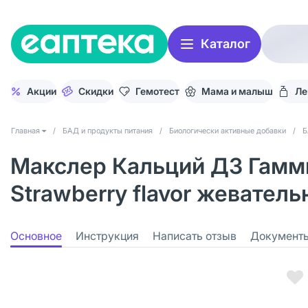
Каталог
Акции
Скидки
Гемотест
Мама и малыш
Ле
Главная
/
БАД и продукты питания
/
Биологически активные добавки
/
Б
Макслер Кальций Д3 Гамми
Strawberry flavor жеватель
Основное
Инструкция
Написать отзыв
Документ