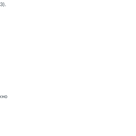
3).
жно