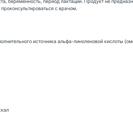
а, беременность, период лактации. Продукт не предназн
 проконсультироваться с врачом.
полнительного источника альфа-линоленовой кислоты (ом
ккал