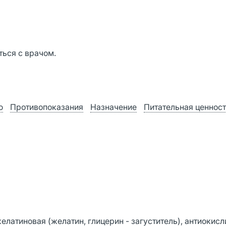
ься с врачом.
ю
Противопоказания
Назначение
Питательная ценнос
латиновая (желатин, глицерин - загуститель), антиокисл