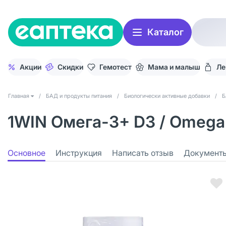
Каталог
Акции
Скидки
Гемотест
Мама и малыш
Ле
Главная
/
БАД и продукты питания
/
Биологически активные добавки
/
Б
1WIN Омега-3+ D3 / Omega
Основное
Инструкция
Написать отзыв
Документ