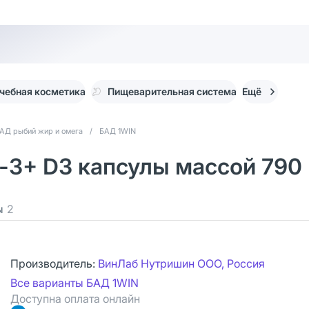
чебная косметика
Пищеварительная система
Ещё
АД рыбий жир и омега
/
БАД 1WIN
-3+ D3 капсулы массой 790 
ы
2
Производитель:
ВинЛаб Нутришин ООО, Россия
Все варианты БАД 1WIN
Доступна оплата онлайн