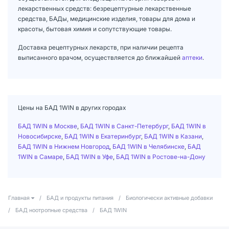
лекарственных средств: безрецептурные лекарственные
средства, БАДы, медицинские изделия, товары для дома и
красоты, бытовая химия и сопутствующие товары.
Доставка рецептурных лекарств, при наличии рецепта
выписанного врачом, осуществляется до ближайшей
аптеки
.
Цены на БАД 1WIN в других городах
БАД 1WIN в Москве
,
БАД 1WIN в Санкт-Петербург
,
БАД 1WIN в
Новосибирске
,
БАД 1WIN в Екатеринбург
,
БАД 1WIN в Казани
,
БАД 1WIN в Нижнем Новгород
,
БАД 1WIN в Челябинске
,
БАД
1WIN в Самаре
,
БАД 1WIN в Уфе
,
БАД 1WIN в Ростове-на-Дону
Главная
/
БАД и продукты питания
/
Биологически активные добавки
/
БАД ноотропные средства
/
БАД 1WIN