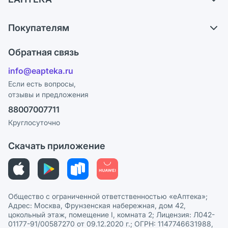
Самовывоз из аптек
О компании
Обмен и возврат
Покупателям
Карьера
Что с моим заказом?
Оплата
Поставщики
Обратная связь
Ответы на вопросы
Отзывы
Лицензия
info@eapteka.ru
Блог
Программа СберСпасибо
Реклама на сайте
Если есть вопросы,
отзывы и предложения
Политика конфиденциальности
Ваши товары на ЕАПТЕКЕ
88007007711
Пользовательское соглашение
Сотрудничество для аптек
Круглосуточно
Политика рекомендаций
СМИ о нас
Скачать приложение
Этика и соответствие
Политика в отношении обработки персональных данных
Общество с ограниченной ответственностью «еАптека»;
Адрес: Москва, Фрунзенская набережная, дом 42,
цокольный этаж, помещение I, комната 2; Лицензия: Л042-
01177-91/00587270 от 09.12.2020 г.; ОГРН: 1147746631988,