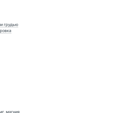
ии грудью
ровка
мг, магния