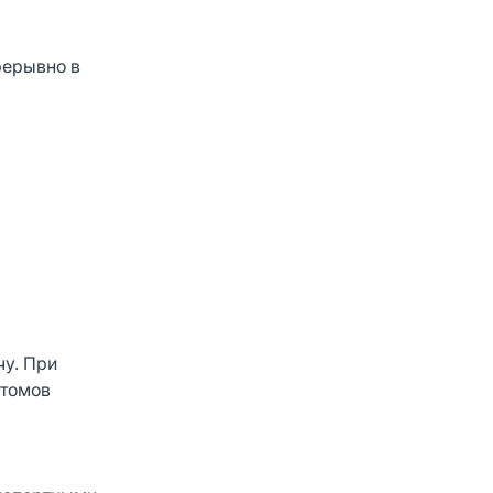
рерывно в
чу. При
птомов