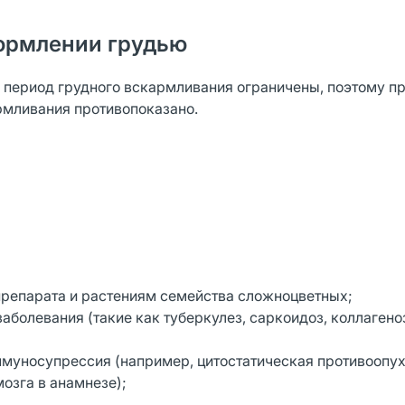
ормлении грудью
 период грудного вскармливания ограничены, поэтому п
рмливания противопоказано.
репарата и растениям семейства сложноцветных;
олевания (такие как туберкулез, саркоидоз, коллагено
муносупрессия (например, цитостатическая противоопу
мозга в анамнезе);