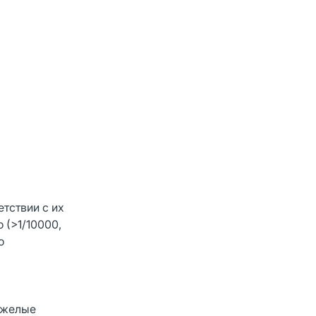
тствии с их
о (>1/10000,
о
тяжелые