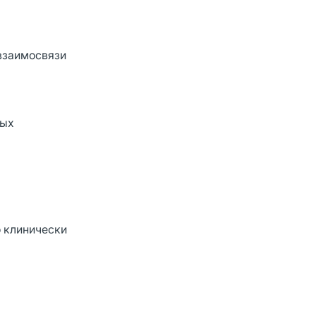
взаимосвязи
ных
 клинически