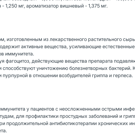
н - 1,250 мг, ароматизатор вишневый - 1,375 мг.
 изготовленным из лекарственного растительного сырь
) содержит активные вещества, усиливающие естественны
ов иммунитета.
руя фагоцитоз, действующие вещества препарата подавля
 способствуют уничтожению болезнетворных бактерий. К
 пурпурной в отношении возбудителей гриппа и герпеса.
иммунитета у пациентов с неосложненными острыми инф
дам, для профилактики простудных заболеваний и грипп
при продолжительной антибиотикотерапии хронических и
та.