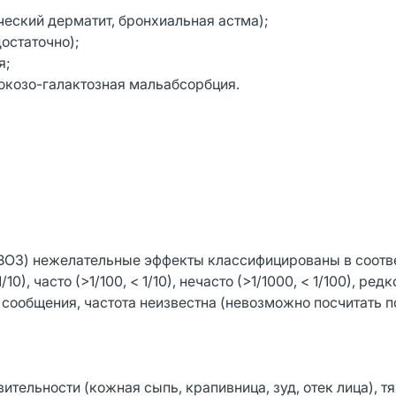
ческий дерматит, бронхиальная астма);
достаточно);
я;
юкозо-галактозная мальабсорбция.
ВОЗ) нежелательные эффекты классифицированы в соотве
, часто (>1/100, < 1/10), нечасто (>1/1000, < 1/100), редк
е сообщения, частота неизвестна (невозможно посчитать п
ительности (кожная сыпь, крапивница, зуд, отек лица), 