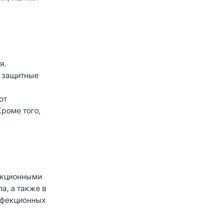
я.
е защитные
ют
роме того,
екционными
а, а также в
нфекционных