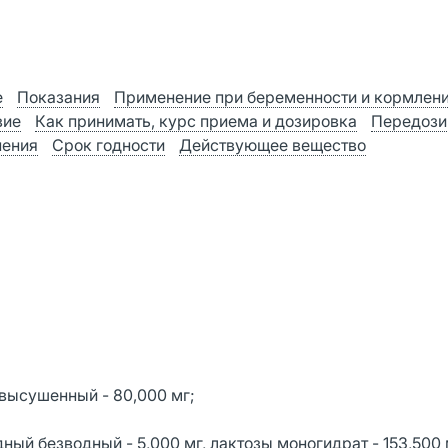
е
Показания
Применение при беременности и кормлен
вие
Как принимать, курс приема и дозировка
Передози
нения
Срок годности
Действующее вещество
высушенный - 80,000 мг;
ый безводный - 5,000 мг, лактозы моногидрат - 153,500 