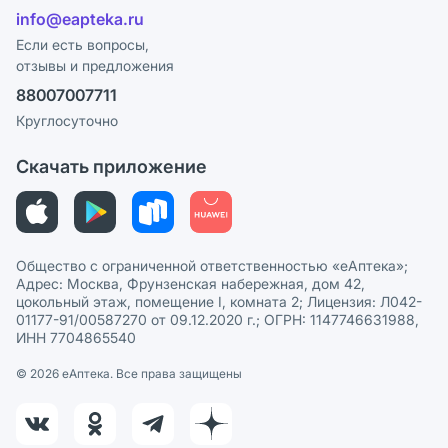
Отзывы
Лицензия
info@eapteka.ru
Блог
Программа СберСпасибо
Реклама на сайте
Если есть вопросы,
отзывы и предложения
Политика конфиденциальности
Ваши товары на ЕАПТЕКЕ
88007007711
Пользовательское соглашение
Сотрудничество для аптек
Круглосуточно
Политика рекомендаций
СМИ о нас
Скачать приложение
Этика и соответствие
Политика в отношении обработки персональных данных
Общество с ограниченной ответственностью «еАптека»;
Адрес: Москва, Фрунзенская набережная, дом 42,
цокольный этаж, помещение I, комната 2; Лицензия: Л042-
01177-91/00587270 от 09.12.2020 г.; ОГРН: 1147746631988,
ИНН 7704865540
© 2026 eАптека. Все права защищены