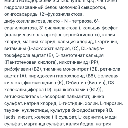
масло из водорослей Schizochytrium sp.), частично
гидролизованный белок молочной сыворотки,
олигосахариды (2’-фукозиллактоза,
дифукозиллактоза, лакто – N – тетраоза, 6’-
сиалиллактоза, 3’-сиалиллактоза ), кальция фосфат
(кальциевая соль ортофосфорной кислоты), калия
хлорид, магния хлорид, кальция хлорид, L-аргинин,
витамины (L-аскорбат натрия, (С), DL-альфа-
токоферола ацетат (Е), D-пантотенат кальция
(Пантотеновая кислота), никотинамид (РР),
рибофлавин (В2), тиамина мононитрат (В1), ретинола
ацетат (А), пиридоксин гидрохлорид (В6), фолиевая
кислота, фитоменадион (К), D-биотин (Биотин), D3
холекальциферол (D), цианкобаламин (В12)),
антиокислитель L-аскорбил пальмитат, цинка
сульфат, натрия хлорид, L-гистидин, холин, L-тирозин,
таурин, нуклеотиды, культура бифидобактерий B.
lactis, инозит, железа (II) сульфат, L-карнитин, меди
сульфат, марганца сульфат, калия йодид, натрия