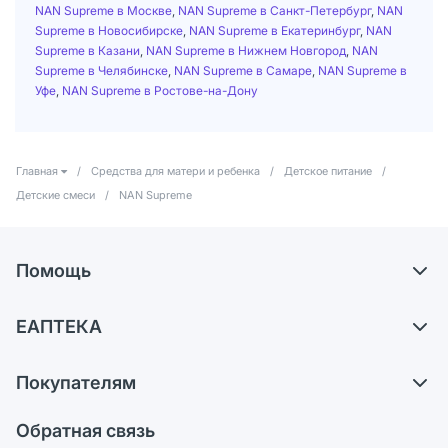
NAN Supreme в Москве
,
NAN Supreme в Санкт-Петербург
,
NAN
Supreme в Новосибирске
,
NAN Supreme в Екатеринбург
,
NAN
Supreme в Казани
,
NAN Supreme в Нижнем Новгород
,
NAN
Supreme в Челябинске
,
NAN Supreme в Самаре
,
NAN Supreme в
Уфе
,
NAN Supreme в Ростове-на-Дону
Главная
/
Средства для матери и ребенка
/
Детское питание
/
Детские смеси
/
NAN Supreme
Помощь
Доставка
ЕАПТЕКА
Самовывоз из аптек
О компании
Обмен и возврат
Покупателям
Карьера
Что с моим заказом?
Оплата
Поставщики
Обратная связь
Ответы на вопросы