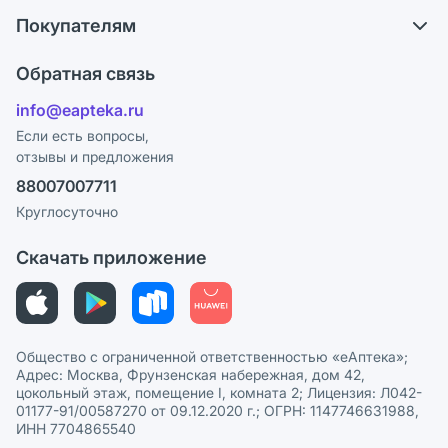
О компании
Обмен и возврат
Покупателям
Карьера
Что с моим заказом?
Оплата
Поставщики
Обратная связь
Ответы на вопросы
Отзывы
Лицензия
info@eapteka.ru
Блог
Программа СберСпасибо
Реклама на сайте
Если есть вопросы,
отзывы и предложения
Политика конфиденциальности
Ваши товары на ЕАПТЕКЕ
88007007711
Пользовательское соглашение
Сотрудничество для аптек
Круглосуточно
Политика рекомендаций
СМИ о нас
Скачать приложение
Этика и соответствие
Политика в отношении обработки персональных данных
Общество с ограниченной ответственностью «еАптека»;
Адрес: Москва, Фрунзенская набережная, дом 42,
цокольный этаж, помещение I, комната 2; Лицензия: Л042-
01177-91/00587270 от 09.12.2020 г.; ОГРН: 1147746631988,
ИНН 7704865540