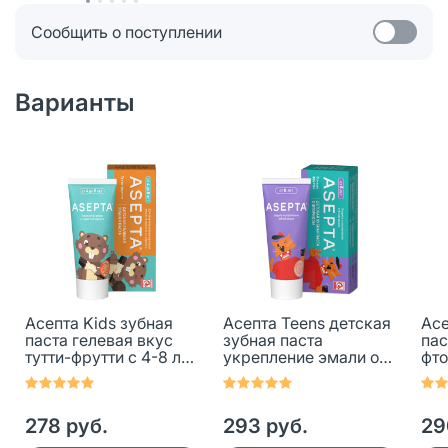
Сообщить о поступлении
Варианты
Асепта Kids зубная
Асепта Teens детская
Асе
паста гелевая вкус
зубная паста
пас
тутти-фрутти с 4-8 лет
укрепление эмали от
фто
50 мл 1 шт
8 лет 50 мл 1 шт
эфф
мл 
278 руб.
293 руб.
29