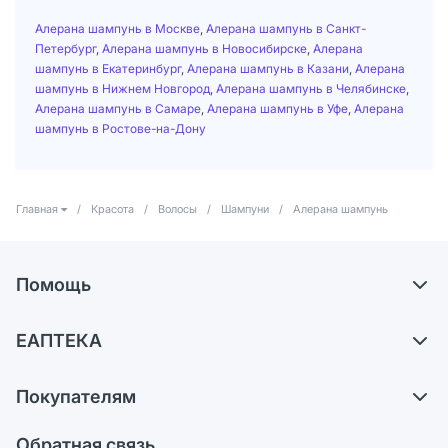
Алерана шампунь в Москве
,
Алерана шампунь в Санкт-
Петербург
,
Алерана шампунь в Новосибирске
,
Алерана
шампунь в Екатеринбург
,
Алерана шампунь в Казани
,
Алерана
шампунь в Нижнем Новгород
,
Алерана шампунь в Челябинске
,
Алерана шампунь в Самаре
,
Алерана шампунь в Уфе
,
Алерана
шампунь в Ростове-на-Дону
Главная
/
Красота
/
Волосы
/
Шампуни
/
Алерана шампунь
Помощь
Доставка
ЕАПТЕКА
Самовывоз из аптек
О компании
Обмен и возврат
Покупателям
Карьера
Что с моим заказом?
Оплата
Поставщики
Обратная связь