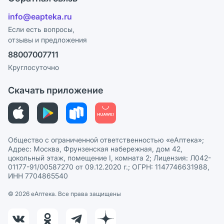
Ответы на вопросы
Отзывы
Лицензия
info@eapteka.ru
Блог
Программа СберСпасибо
Реклама на сайте
Если есть вопросы,
отзывы и предложения
Политика конфиденциальности
Ваши товары на ЕАПТЕКЕ
88007007711
Пользовательское соглашение
Сотрудничество для аптек
Круглосуточно
Политика рекомендаций
СМИ о нас
Скачать приложение
Этика и соответствие
Политика в отношении обработки персональных данных
Общество с ограниченной ответственностью «еАптека»;
Адрес: Москва, Фрунзенская набережная, дом 42,
цокольный этаж, помещение I, комната 2; Лицензия: Л042-
01177-91/00587270 от 09.12.2020 г.; ОГРН: 1147746631988,
ИНН 7704865540
© 2026 eАптека. Все права защищены