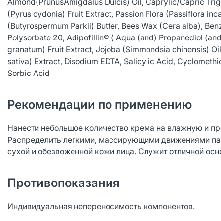
Almond(PrunusAmigdalus Dulcis) Oil, Caprylic/Capric Trigly
(Pyrus cydonia) Fruit Extract, Passion Flora (Passiflora i
(Butyrospermum Parkii) Butter, Bees Wax (Cera alba), Benz
Polysorbate 20, Adipofillin® ( Aqua (and) Propanediol (an
granatum) Fruit Extract, Jojoba (Simmondsia chinensis) Oi
sativa) Extract, Disodium EDTA, Salicylic Acid, Cyclomet
Sorbic Acid
Рекомендации по применению
Нанести небольшое количество крема на влажную и пре
Распределить легкими, массирующими движениями пал
сухой и обезвоженной кожи лица. Служит отличной осн
Противопоказания
Индивидуальная непереносимость компонентов.