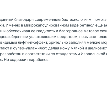
данный благодаря современным биотехнологиям, помога
жи. Именно в микрокапсулированном виде ретинол еще а
и и обеспечивая ее гладкость и благородное матовое сия
епревзойденным увлажняющим средством, повышает элас
т видимый лифтинг-эффект, зрительно заполняя мелкие м
итают и супер-увлажняют, делая кожу мягкой и шелковис
разработан в соответствии со стандартами Израильской
х. Не содержит парабенов.