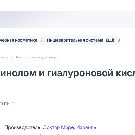
чебная косметика
Пищеварительная система
Ещё
 лица
/
Доктор Си крем для лица
етинолом и гиалуроновой ки
енты
2
Производитель:
Доктор Море, Израиль