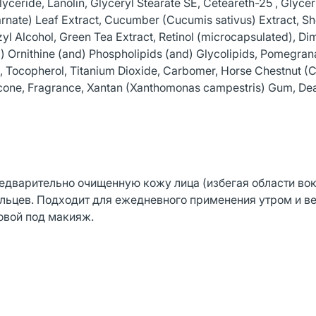
ceride, Lanolin, Glyceryl Stearate SE, Ceteareth-25 , Glycer
ncarnate) Leaf Extract, Cucumber (Cucumis sativus) Extract, S
yl Alcohol, Green Tea Extract, Retinol (microcapsulated), Di
d) Ornithine (and) Phospholipids (and) Glycolipids, Pomegran
l, Tocopherol, Titanium Dioxide, Carbomer, Horse Chestnut (
hicone, Fragrance, Xantan (Xanthomonas campestris) Gum, Dea
дварительно очищенную кожу лица (избегая области вокр
ьцев. Подходит для ежедневного применения утром и в
овой под макияж.