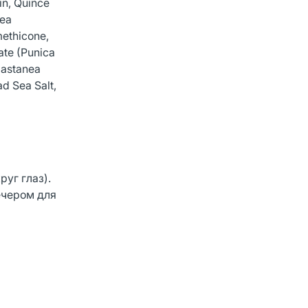
in, Quince
hea
methicone,
ate (Punica
Castanea
d Sea Salt,
уг глаз).
ечером для