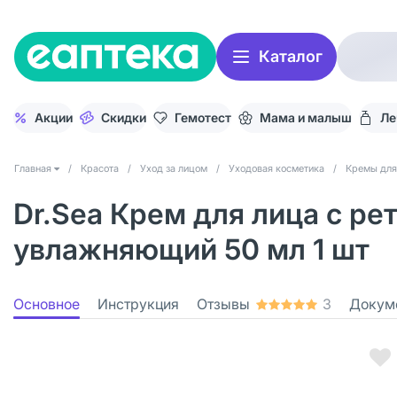
Каталог
Акции
Скидки
Гемотест
Мама и малыш
Ле
Главная
/
Красота
/
Уход за лицом
/
Уходовая косметика
/
Кремы для
Dr.Sea Крем для лица с р
увлажняющий 50 мл 1 шт
Основное
Инструкция
Отзывы
3
Докум