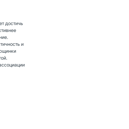
ет достичь
ктивнее
ние.
тичность и
орщинки
той.
 ассоциации