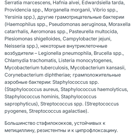
Serratia marcescens, Hafnia alvei, Edwardsiella tarda,
Providencia spp., Morganella morganii, Vibrio spp.,
Yersinia spp.), другие грамотрицательные бактерии
(Haemophilus spp., Pseudomonas aeruginosa, Moraxella
catarrhalis, Aeromonas spp., Pasteurella multocida,
Plesiomonas shigelloides, Campylobacter jejuni,
Neisseria spp.), некоторые внутриклеточные
возбудители – Legionella pneumophila, Brucella spp.,
Chlamydia trachomatis, Listeria monocytogenes,
Mycobacterium tuberculosis, Mycobacterium kansasii,
Corynebacterium diphtheriae; грамположительные
аэробные бактерии: Staphylococcus spp.
(Staphylococcus aureus, Staphylococcus haemolyticus,
Staphylococcus hominis, Staphylococcus
saprophyticus), Streptococcus spp. (Streptococcus
pyogenes, Streptococcus agalactiae).
Большинство стафилококков, устойчивых к
метициллину, резистентны и к ципрофлоксацину.