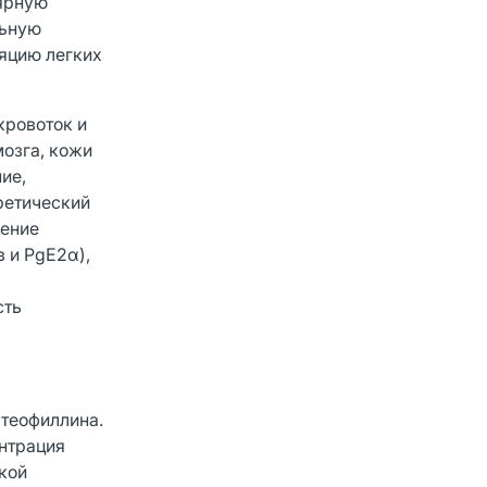
лярную
льную
яцию легких
кровоток и
озга, кожи
ие,
ретический
дение
 и PgE2α),
сть
теофиллина.
ентрация
кой