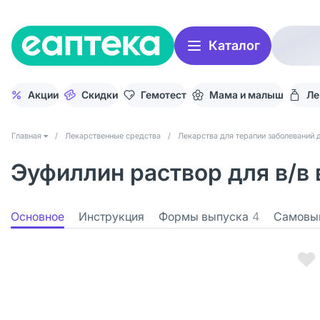
Каталог
Акции
Скидки
Гемотест
Мама и малыш
Ле
Главная
/
Лекарственные средства
/
Лекарства для терапии заболеваний 
Эуфиллин раствор для в/в 
Основное
Инструкция
Формы выпуска
4
Самовы