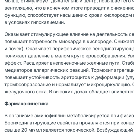
мышц, стимулирует дыхательный центр, повышает его ч
вентиляцию, что в конечном итоге приводит к снижени
функцию, способствует насыщению крови кислородом и
в условиях гипокалиемии.
Оказывает стимулирующее влияние на деятельность се
повышает потребность миокарда в кислороде. Снижает
и почек). Оказывает периферическое венодилатирующе
понижает давление в малом круге кровообращения. Ув
эффект. Расширяет внепеченочные желчные пути. Стаб
медиаторов аллергических реакций. Тормозит агрегаци
повышает устойчивость эритроцитов к деформации (ул
тромбообразование и нормализует микроциркуляцию. 
желудочного сока. В высоких дозах обладает эпилепто
Фармакокинетика
В организме аминофиллин метаболизируется при физио
Бронходилатирующие свойства проявляются при концен
свыше 20 мг/мл является токсической. Возбуждающий 