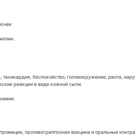
почек
иллин.
ь, тахикардия, беспокойство, головокружение, рвота, нар
еские реакции в виде кожной сыпи.
икемия.
тромицин, противогриппозная вакцина и оральные контр