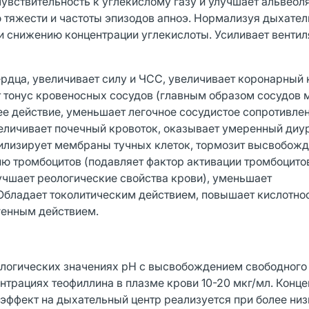
увствительность к углекислому газу и улучшает альвео
ю тяжести и частоты эпизодов апноэ. Нормализуя дыхате
 снижению концентрации углекислоты. Усиливает вентил
рдца, увеличивает силу и ЧСС, увеличивает коронарный 
 тонус кровеносных сосудов (главным образом сосудов м
е действие, уменьшает легочное сосудистое сопротивлен
еличивает почечный кровоток, оказывает умеренный диу
илизирует мембраны тучных клеток, тормозит высвобож
ю тромбоцитов (подавляет фактор активации тромбоцитов
учшает реологические свойства крови), уменьшает
Обладает токолитическим действием, повышает кислотно
генным действием.
логических значениях pH с высвобождением свободного 
трациях теофиллина в плазме крови 10-20 мкг/мл. Конц
эффект на дыхательный центр реализуется при более низ