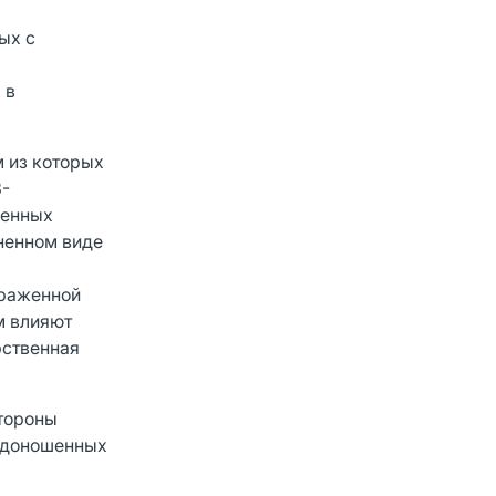
ых с
 в
 из которых
3-
денных
ененном виде
ыраженной
м влияют
рственная
стороны
 недоношенных