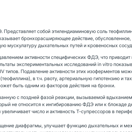
Э. Представляет собой этилендиаминовую соль теофиллин
Оказывает бронхорасширяющее действие, обусловленное, 
ю мускулатуру дыхательных путей и кровеносных сосуд
давлением активности специфических ФДЭ, что приводит 
ьтаты экспериментальных исследований in vitro показыв
 IV типов. Подавление активности этих изоферментов мож
еофиллина), в т.ч. рвоту, артериальную гипотензию и та
ожет быть одним из факторов действия на бронхи.
занную с поздней фазой реакции, вызываемой вдыхание
орый не относится к ингибированию ФДЭ или к блокаде д
 увеличивает число и активность Т-супрессоров в периф
ащение диафрагмы, улучшает функцию дыхательных и м