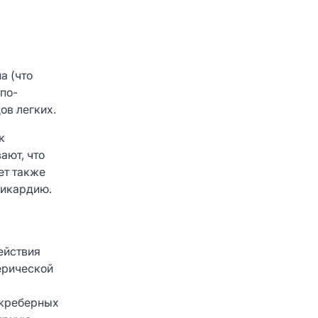
а (что
по-
ов легких.
к
ают, что
ет также
хикардию.
м
ействия
ерической
ежреберных