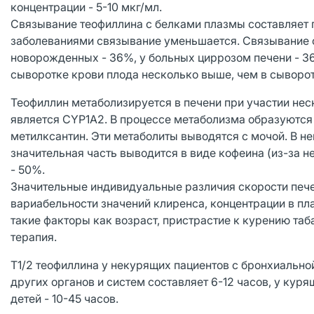
концентрации - 5-10 мкг/мл.
Связывание теофиллина с белками плазмы составляет 
заболеваниями связывание уменьшается. Связывание с
новорожденных - 36%, у больных циррозом печени - 3
сыворотке крови плода несколько выше, чем в сыворо
Теофиллин метаболизируется в печени при участии не
является CYP1A2. В процессе метаболизма образуются 
метилксантин. Эти метаболиты выводятся с мочой. В 
значительная часть выводится в виде кофеина (из-за н
- 50%.
Значительные индивидуальные различия скорости печ
вариабельности значений клиренса, концентрации в п
такие факторы как возраст, пристрастие к курению та
терапия.
T1/2 теофиллина у некурящих пациентов с бронхиально
других органов и систем составляет 6-12 часов, у куря
детей - 10-45 часов.