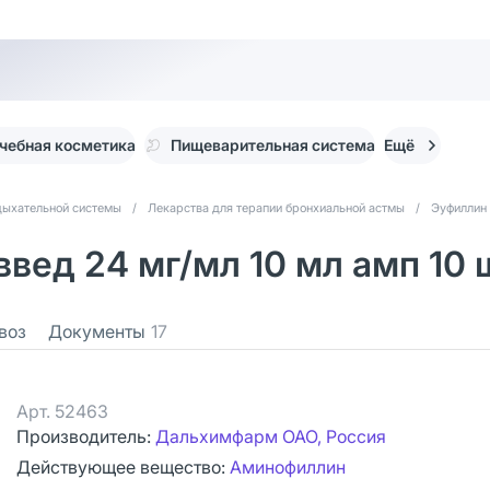
чебная косметика
Пищеварительная система
Ещё
дыхательной системы
/
Лекарства для терапии бронхиальной астмы
/
Эуфиллин
введ 24 мг/мл 10 мл амп 10 
воз
Документы
17
Арт.
52463
Производитель:
Дальхимфарм ОАО, Россия
Действующее вещество:
Аминофиллин