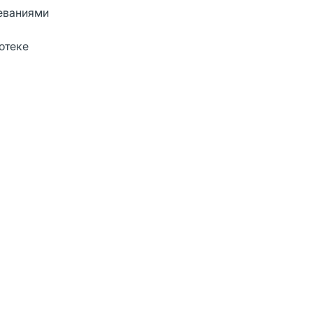
леваниями
отеке