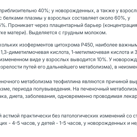
приблизительно 40%; у новорожденных, а также у взросл
 белками плазмы у взрослых составляет около 60%, у
6%. Проникает через плацентарный барьер (концентрация
тке матери). Выделяется с грудным молоком.
скольких изоферментов цитохрома P450, наиболее важным
1,3-диметилмочевая кислота, 1-метилмочевая кислота и 
неизмененном виде у взрослых выводится 10%. У новорож
езрелости путей его дальнейшего метаболизма), в неизм
еночного метаболизма теофиллина являются причиной в
лазме, периода полувыведения. На печеночный метаболиз
бака, диета, заболевания, одновременно проводимая лека
й астмой практически без патологических изменений со 
щих - 4-5 часов, у детей - 1-5 часов, у новорожденных и