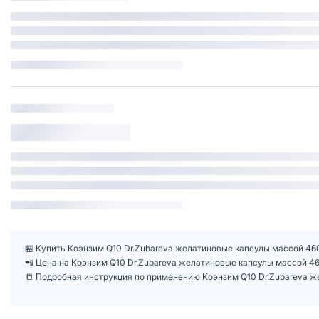
🏪 Купить Коэнзим Q10 Dr.Zubareva желатиновые капсулы массой 460
📲 Цена на Коэнзим Q10 Dr.Zubareva желатиновые капсулы массой 4
📒 Подробная инструкция по применению Коэнзим Q10 Dr.Zubareva ж