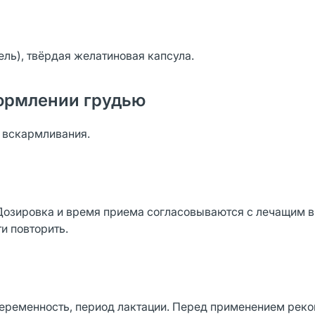
ль), твёрдая желатиновая капсула.
ормлении грудью
о вскармливания.
 Дозировка и время приема согласовываются с лечащим 
и повторить.
еременность, период лактации. Перед применением рек