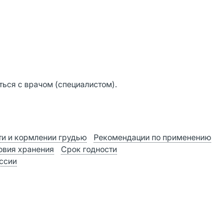
ься с врачом (специалистом).
и и кормлении грудью
Рекомендации по применению
овия хранения
Срок годности
оссии