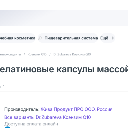
чебная косметика
Пищеварительная система
Ещё
нтиоксиданты
/
Коэнзим Q10
/
Dr.Zubareva Коэнзим Q10
желатиновые капсулы массой
ы
1
Производитель:
Жива Продукт ПРО ООО, Россия
Все варианты Dr.Zubareva Коэнзим Q10
Доступна оплата онлайн