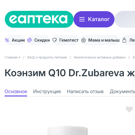
Каталог
Акции
Скидки
Гемотест
Мама и малыш
Ле
Главная
/
БАД и продукты питания
/
Биологически активные добавки
/
А
Коэнзим Q10 Dr.Zubareva 
Основное
Инструкция
Написать отзыв
Документ