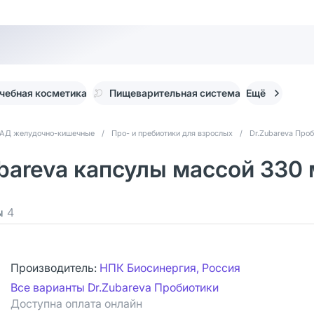
чебная косметика
Пищеварительная система
Ещё
АД желудочно-кишечные
/
Про- и пребиотики для взрослых
/
Dr.Zubareva Про
ubareva капсулы массой 330 
ы
4
Производитель:
НПК Биосинергия, Россия
Все варианты Dr.Zubareva Пробиотики
Доступна оплата онлайн