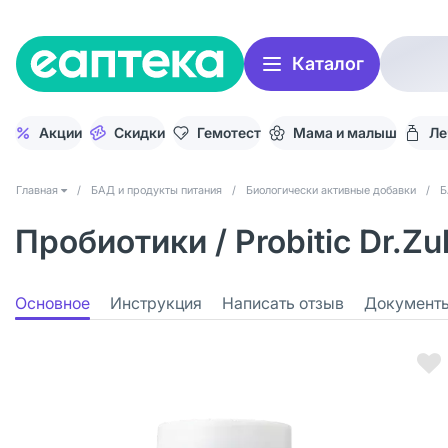
Каталог
Акции
Скидки
Гемотест
Мама и малыш
Ле
Главная
/
БАД и продукты питания
/
Биологически активные добавки
/
Б
Пробиотики / Probitic Dr.Z
Основное
Инструкция
Написать отзыв
Документ