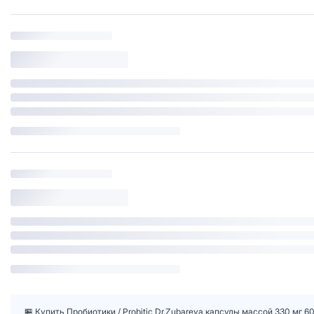
🏪 Купить Пробиотики / Probitic Dr.Zubareva капсулы массой 330 мг 6