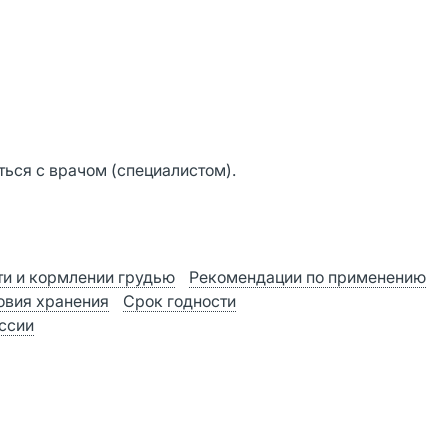
ься с врачом (специалистом).
и и кормлении грудью
Рекомендации по применению
овия хранения
Срок годности
оссии