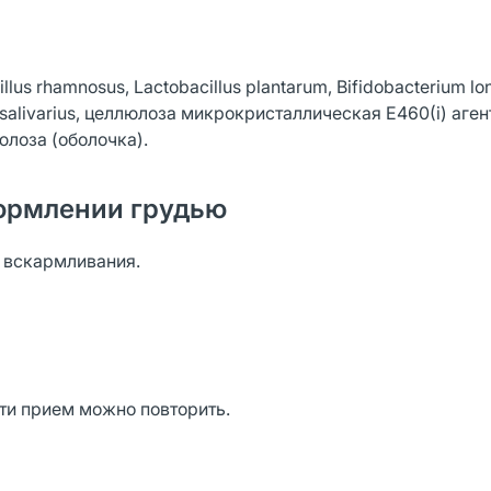
cillus rhamnosus, Lactobacillus plantarum, Bifidobacterium l
ius salivarius, целлюлоза микрокристаллическая Е460(i) аген
лоза (оболочка).
ормлении грудью
о вскармливания.
ти прием можно повторить.