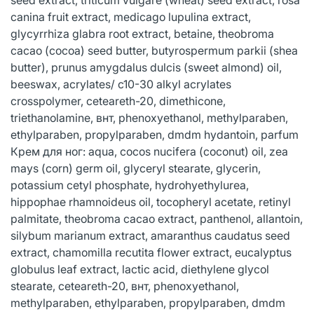
canina fruit extract, medicago lupulina extract,
glycyrrhiza glabra root extract, betaine, theobroma
cacao (cocoa) seed butter, butyrospermum parkii (shea
butter), prunus amygdalus dulcis (sweet almond) oil,
beeswax, acrylates/ c10-30 alkyl acrylates
crosspolymer, ceteareth-20, dimethicone,
triethanolamine, внт, phenoxyethanol, methylparaben,
ethylparaben, propylparaben, dmdm hydantoin, parfum
Крем для ног: aqua, cocos nucifera (coconut) oil, zea
mays (corn) germ oil, glyceryl stearate, glycerin,
potassium cetyl phosphate, hydrohyethylurea,
hippophae rhamnoideus oil, tocopheryl acetate, retinyl
palmitate, theobroma cacao extract, panthenol, allantoin,
silybum marianum extract, amaranthus caudatus seed
extract, chamomilla recutita flower extract, eucalyptus
globulus leaf extract, lactic acid, diethylene glycol
stearate, ceteareth-20, внт, phenoxyethanol,
methylparaben, ethylparaben, propylparaben, dmdm