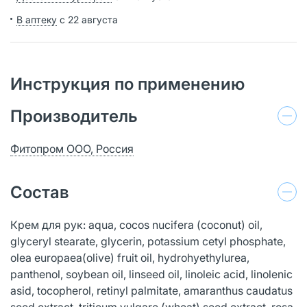
В аптеку
с 22 августа
Инструкция по применению
Производитель
Фитопром ООО, Россия
Состав
Крем для рук: aqua, cocos nucifera (coconut) oil,
glyceryl stearate, glycerin, potassium cetyl phosphate,
olea europaea(olive) fruit oil, hydrohyethylurea,
panthenol, soybean oil, linseed oil, linoleic acid, linolenic
asid, tocopherol, retinyl palmitate, amaranthus caudatus
seed extract, triticum vulgare (wheat) seed extract, rosa