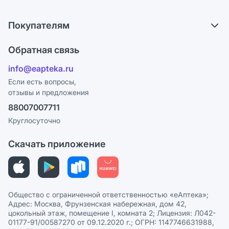
Самовывоз из аптек
О компании
Обмен и возврат
Покупателям
Карьера
Что с моим заказом?
Оплата
Поставщики
Обратная связь
Ответы на вопросы
Отзывы
Лицензия
info@eapteka.ru
Блог
Программа СберСпасибо
Реклама на сайте
Если есть вопросы,
отзывы и предложения
Политика конфиденциальности
Ваши товары на ЕАПТЕКЕ
88007007711
Пользовательское соглашение
Сотрудничество для аптек
Круглосуточно
Политика рекомендаций
СМИ о нас
Скачать приложение
Этика и соответствие
Политика в отношении обработки персональных данных
Общество с ограниченной ответственностью «еАптека»;
Адрес: Москва, Фрунзенская набережная, дом 42,
цокольный этаж, помещение I, комната 2; Лицензия: Л042-
01177-91/00587270 от 09.12.2020 г.; ОГРН: 1147746631988,